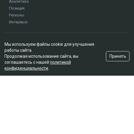
Аналитика
Позиция
Регионы
Интервью
Редакция
Мы используем файлы cookie для улучшения
О проекте
работы сайта.
Правила сайта
Принять
Продолжая использование сайта, вы
Реклама на сайте
соглашаетесь с нашей
политикой
конфиденциальности
.
Контакты
Редакционная политика
Мы в социальных сетях
Подписаться на Google News