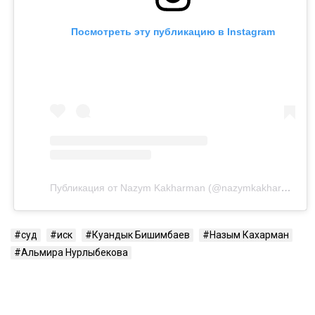
Посмотреть эту публикацию в Instagram
Публикация от Nazym Kakharman (@nazymkakharman)
суд
иск
Куандык Бишимбаев
Назым Кахарман
Альмира Нурлыбекова