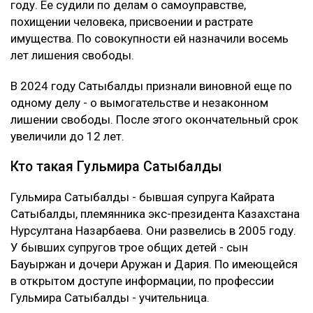
многомиллиардный долг перед банком.
Суд признал ее виновной. При этом к уже
назначенным 12 годам лишения свободы новый
срок не добавили. С Сатыбалды постановили
взыскать более 8 млрд тенге.
Это уже четвертое уголовное дело
Первые два приговора Сатыбалды вынесли в 2023
году. Ее судили по делам о самоуправстве,
похищении человека, присвоении и растрате
имущества. По совокупности ей назначили восемь
лет лишения свободы.
В 2024 году Сатыбалды признали виновной еще по
одному делу - о вымогательстве и незаконном
лишении свободы. После этого окончательный срок
увеличили до 12 лет.