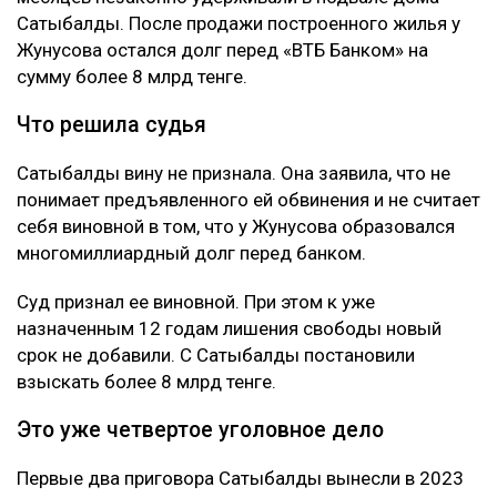
строительством жилого комплекса «Восточка» в
Алматы.
Позже Жунусов передал доли в компаниях
связанным с Сатыбалды лицам и подписал ряд
других документов. По версии обвинения, сделал он
это под давлением.
Как утверждает журналист, мужчину несколько
месяцев незаконно удерживали в подвале дома
Сатыбалды. После продажи построенного жилья у
Жунусова остался долг перед «ВТБ Банком» на
сумму более 8 млрд тенге.
Что решила судья
Сатыбалды вину не признала. Она заявила, что не
понимает предъявленного ей обвинения и не считает
себя виновной в том, что у Жунусова образовался