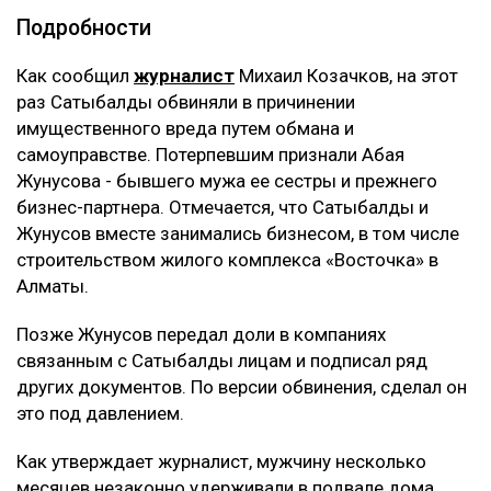
ЧИТАЙТЕ ТАКЖЕ
Астанчанка добилась уголовного дела после
нападения мужчины в парке
Трампу запретили строить бальный зал в Белом доме
за $400 млн
Миллиарды тенге украли на реконструкции водовода в
Атырау
Подробности
Как сообщил
журналист
Михаил Козачков, на этот
раз Сатыбалды обвиняли в причинении
имущественного вреда путем обмана и
самоуправстве. Потерпевшим признали Абая
Жунусова - бывшего мужа ее сестры и прежнего
бизнес-партнера. Отмечается, что Сатыбалды и
Жунусов вместе занимались бизнесом, в том числе