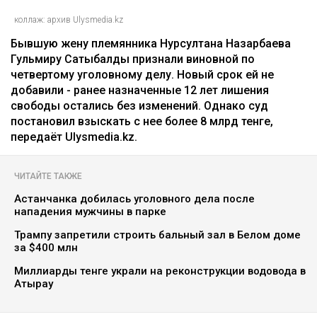
Главная
Новости
Гульмиру Сатыбалды осудили по
еще одному делу - суд постановил
взыскать более 8 млрд
Ильяс Бахыт
08.08.2026, 11:24
коллаж: архив Ulysmedia.kz
Бывшую жену племянника Нурсултана Назарбаева
Гульмиру Сатыбалды признали виновной по
четвертому уголовному делу. Новый срок ей не
добавили - ранее назначенные 12 лет лишения
свободы остались без изменений. Однако суд
постановил взыскать с нее более 8 млрд тенге,
передаёт Ulysmedia.kz.