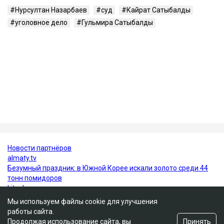
Кто такая Гульмира Сатыбалды
Гульмира Сатыбалды - бывшая супруга Кайрата
Сатыбалды, племянника экс-президента Казахстана
Нурсултана Назарбаева. Они развелись в 2005 году.
У бывших супругов трое общих детей - сын
Бауыржан и дочери Аружан и Дария. По имеющейся
в открытом доступе информации, по профессии
Гульмира Сатыбалды - учительница.
Нурсултан Назарбаев
суд
Кайрат Сатыбалды
уголовное дело
Гульмира Сатыбалды
Мы используем файлы cookie для улучшения
работы сайта.
Принять
Продолжая использование сайта, вы