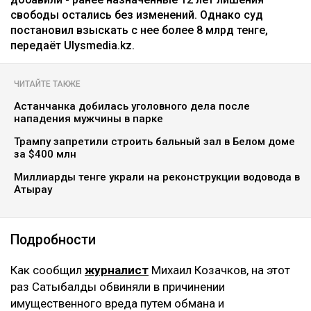
еще одному делу - суд постановил
взыскать более 8 млрд
Ильяс Бахыт
08.08.2026, 11:24
коллаж: архив Ulysmedia.kz
Бывшую жену племянника Нурсултана Назарбаева
Гульмиру Сатыбалды признали виновной по