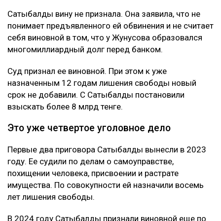
имущественного вреда путем обмана и
самоуправстве. Потерпевшим признали Абая
Жунусова - бывшего мужа ее сестры и прежнего
бизнес-партнера. Отмечается, что Сатыбалды и
Жунусов вместе занимались бизнесом, в том числе
строительством жилого комплекса «Восточка» в
Алматы.
Позже Жунусов передал доли в компаниях
связанным с Сатыбалды лицам и подписал ряд
других документов. По версии обвинения, сделал он
это под давлением.
Как утверждает журналист, мужчину несколько
месяцев незаконно удерживали в подвале дома
Сатыбалды. После продажи построенного жилья у
Жунусова остался долг перед «ВТБ Банком» на
сумму более 8 млрд тенге.