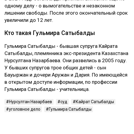
Что решила судья
Сатыбалды вину не признала. Она заявила, что не
понимает предъявленного ей обвинения и не считает
себя виновной в том, что у Жунусова образовался
многомиллиардный долг перед банком.
Суд признал ее виновной. При этом к уже
назначенным 12 годам лишения свободы новый
срок не добавили. С Сатыбалды постановили
взыскать более 8 млрд тенге.
Это уже четвертое уголовное дело
Первые два приговора Сатыбалды вынесли в 2023
году. Ее судили по делам о самоуправстве,
похищении человека, присвоении и растрате
имущества. По совокупности ей назначили восемь
лет лишения свободы.