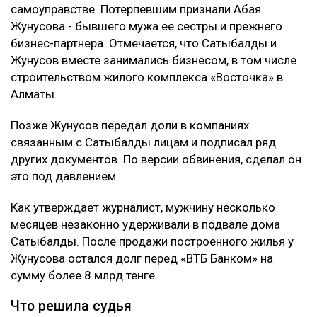
четвертому уголовному делу. Новый срок ей не
добавили - ранее назначенные 12 лет лишения
свободы остались без изменений. Однако суд
постановил взыскать с нее более 8 млрд тенге,
передаёт Ulysmedia.kz.
ЧИТАЙТЕ ТАКЖЕ
Астанчанка добилась уголовного дела после
нападения мужчины в парке
Трампу запретили строить бальный зал в Белом доме
за $400 млн
Миллиарды тенге украли на реконструкции водовода в
Атырау
Подробности
Как сообщил
журналист
Михаил Козачков, на этот
раз Сатыбалды обвиняли в причинении