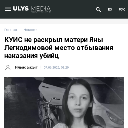
ҚАЗ
РУС
Главная
Новости
КУИС не раскрыл матери Яны
Легкодимовой место отбывания
наказания убийц
Ильяс Бахыт
07.06.2026, 09:29