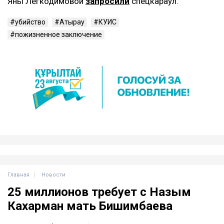
Яны Легкодимовой
запросили
спецкараул.
убийство
Атырау
КУИС
пожизненное заключение