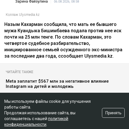
Главная
Новости
25 миллионов требует с Назым
Мы используем файлы cookie для улучшения
Кахарман мать Бишимбаева
работы сайта.
Принять
Продолжая использование сайта, вы
Зарина Файзулина
06.08.2026, 08:58
соглашаетесь с нашей
политикой
конфиденциальности
.