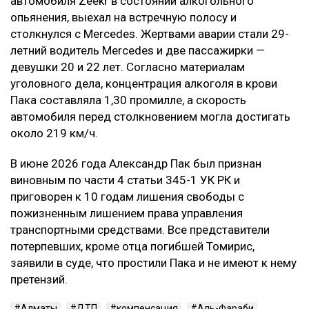
автомобиля Zeekr в состоянии алкогольного
опьянения, выехал на встречную полосу и
столкнулся с Mercedes. Жертвами аварии стали 29-
летний водитель Mercedes и две пассажирки —
девушки 20 и 22 лет. Согласно материалам
уголовного дела, концентрация алкоголя в крови
Пака составляла 1,30 промилле, а скорость
автомобиля перед столкновением могла достигать
около 219 км/ч.
В июне 2026 года Александр Пак был признан
виновным по части 4 статьи 345-1 УК РК и
приговорен к 10 годам лишения свободы с
пожизненным лишением права управления
транспортными средствами. Все представители
потерпевших, кроме отца погибшей Томирис,
заявили в суде, что простили Пака и не имеют к нему
претензий.
Алматы
ДТП
компенсация
Аль-Фараби