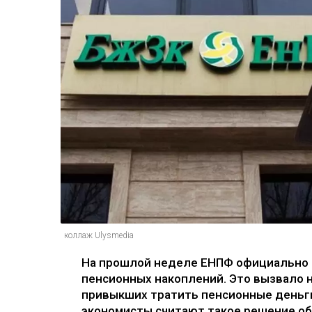
коллаж Ulysmedia
На прошлой неделе ЕНПФ официально 
пенсионных накоплений. Это вызвало н
привыкших тратить пенсионные деньги
экономисты считают такое решение о