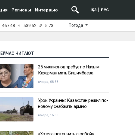
ция
Регионы
Интервью
ҚАЗ
РУС
Погода
467.48
€
539.52
₽
5.73
СЕЙЧАС ЧИТАЮТ
25 миллионов требует с Назым
Кахарман мать Бишимбаева
вчера, 08:58
Урок Украины: Казахстан решил по-
новому снабжать армию
вчера, 16:03
«Хотела покончить с собой»: