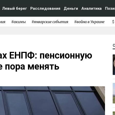
Левый берег
Расследования
Деньги
Аналитика
Пози
ния
#акимы
#январские события
#война в Украине
$
ах ЕНПФ: пенсионную
е пора менять