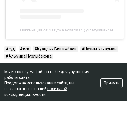
Публикация от Nazym Kakharman (@nazymkakharman)
суд
иск
Куандык Бишимбаев
Назым Кахарман
Альмира Нурлыбекова
Мы используем файлы cookie для улучшения
работы сайта.
Принять
Продолжая использование сайта, вы
соглашаетесь с нашей
политикой
конфиденциальности
.