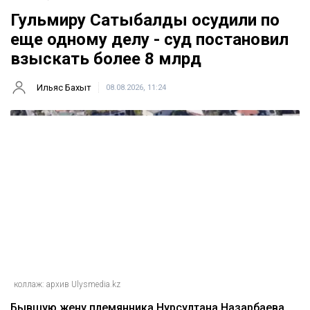
Гульмиру Сатыбалды осудили по
еще одному делу - суд постановил
взыскать более 8 млрд
Ильяс Бахыт
08.08.2026, 11:24
коллаж: архив Ulysmedia.kz
Бывшую жену племянника Нурсултана Назарбаева