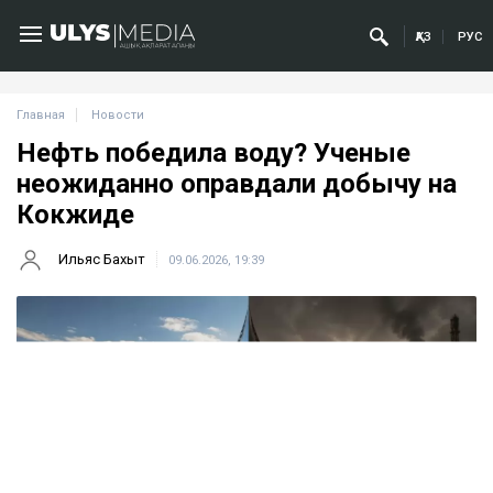
ҚАЗ
РУС
Главная
Новости
Нефть победила воду? Ученые
неожиданно оправдали добычу на
Кокжиде
Ильяс Бахыт
09.06.2026, 19:39