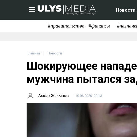
Новости
#правительство
#финансы
#назначе
Главная
Новости
Шокирующее нападе
мужчина пытался з
Аскар Жакыпов
10.06.2026, 00:13