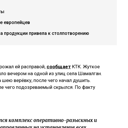
ты
е европейцев
ча продукции привела к столпотворению
рожал ей расправой,
сообщает
КТК. Жуткое
шло вечером на одной из улиц села Шамалган.
 шею верёвку, после чего начал душить.
ле чего подозреваемый скрылся. По факту
тся комплекс оперативно-разыскных и
аправленных на установление всех