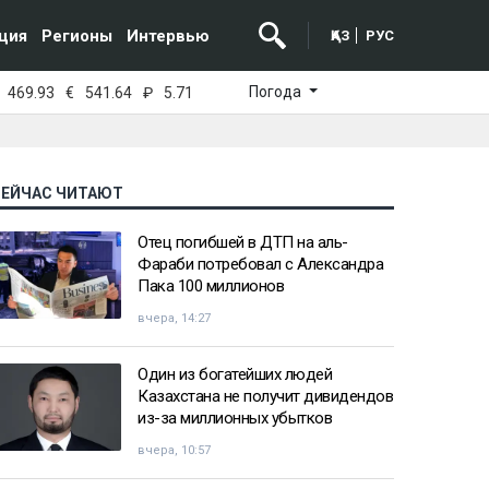
ция
Регионы
Интервью
ҚАЗ
РУС
Погода
469.93
€
541.64
₽
5.71
СЕЙЧАС ЧИТАЮТ
Отец погибшей в ДТП на аль-
Фараби потребовал с Александра
Пака 100 миллионов
вчера, 14:27
Один из богатейших людей
Казахстана не получит дивидендов
из-за миллионных убытков
вчера, 10:57