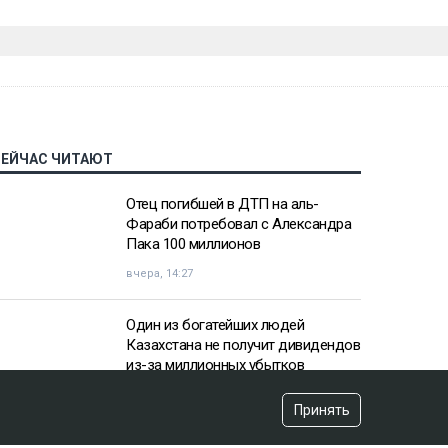
СЕЙЧАС ЧИТАЮТ
Отец погибшей в ДТП на аль-
Фараби потребовал с Александра
Пака 100 миллионов
вчера, 14:27
Один из богатейших людей
Казахстана не получит дивидендов
из-за миллионных убытков
вчера, 10:57
Принять
«Пивной король» Тохтар Тулешов