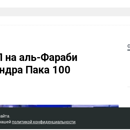
П на аль-Фараби
ндра Пака 100
сайта.
 нашей
политикой конфиденциальности
.