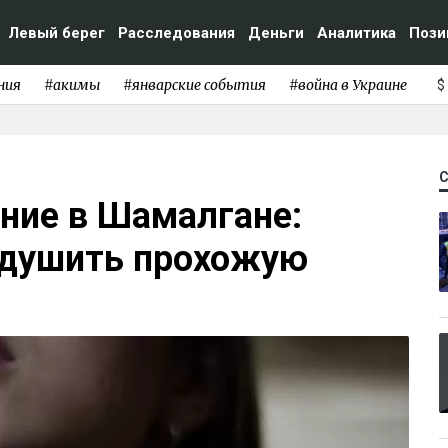
Левый берег
Расследования
Деньги
Аналитика
Пози
ния
#акимы
#январские события
#война в Украине
$
ние в Шамалгане:
адушить прохожую