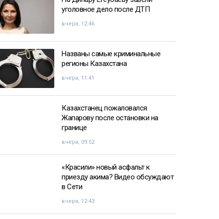
уголовное дело после ДТП
вчера, 12:46
Названы самые криминальные
регионы Казахстана
вчера, 11:41
Казахстанец пожаловался
Жапарову после остановки на
границе
вчера, 09:52
«Красили» новый асфальт к
приезду акима? Видео обсуждают
в Сети
вчера, 12:43