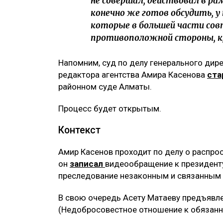
не совершал, действовал в ра
конечно же готов обсудить, у
которые в большей части со
противоположной стороны, к
Напомним, суд по делу генерального дир
редактора агентства Амира Касенова
ста
районном суде Алматы.
Процесс будет открытым.
Контекст
Амир Касенов проходит по делу о распр
он
записал
видеообращение к президенту
преследование незаконным и связанным 
В свою очередь Асету Матаеву предъявле
(Недобросовестное отношение к обязанн