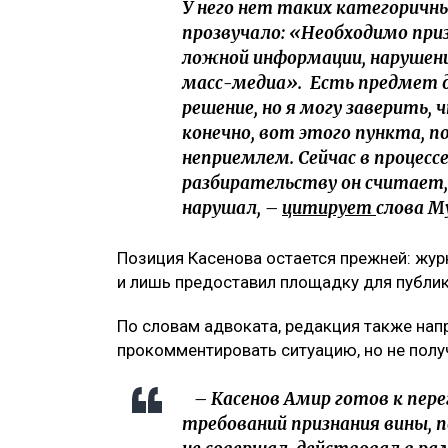
У него нет таких категоричны
прозвучало: «Необходимо при
ложной информации, нарушен
масс-медиа». Есть предмет д
решение, но я могу заверить,
конечно, вот этого пункта, п
неприемлем. Сейчас в процесс
разбирательству он считает, 
нарушал, –
цитирует
слова М
Позиция Касенова остается прежней: журн
и лишь предоставил площадку для публи
По словам адвоката, редакция также нап
прокомментировать ситуацию, но не пол
– Касенов Амир готов к пере
требований признания вины, 