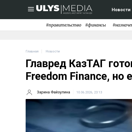
Новости
#правительство
#финансы
#назначе
Главная
Новости
Главред КазТАГ гото
Freedom Finance, но 
Зарина Файзулина
10.06.2026, 23:13