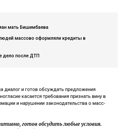
рман мать Бишимбаева
 людей массово оформляли кредиты в
ое дело после ДТП
на диалог и готов обсуждать предложения
огласие касается требования признать вину в
мации и нарушении законодательства о масс-
зитивно, готов обсудить любые условия.