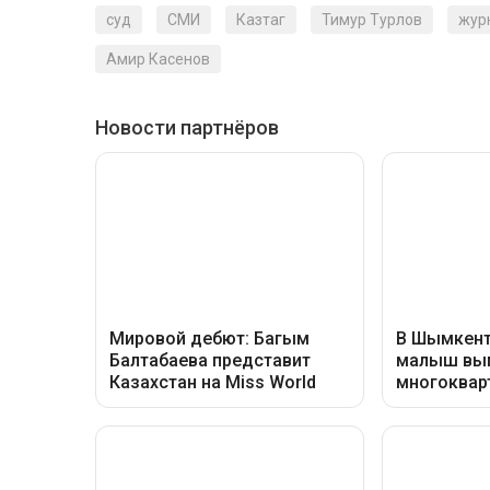
суд
СМИ
Казтаг
Тимур Турлов
жур
Амир Касенов