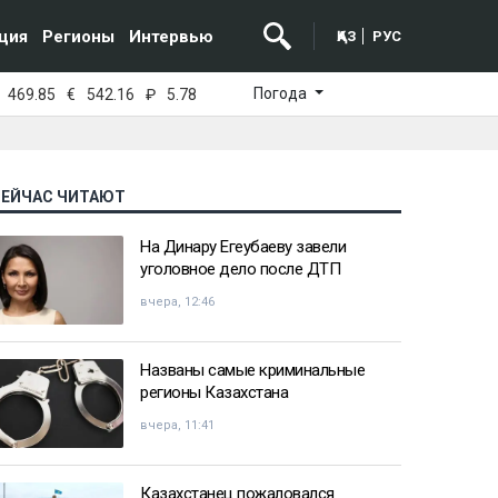
ция
Регионы
Интервью
ҚАЗ
РУС
Погода
469.85
€
542.16
₽
5.78
СЕЙЧАС ЧИТАЮТ
На Динару Егеубаеву завели
уголовное дело после ДТП
вчера, 12:46
Названы самые криминальные
регионы Казахстана
вчера, 11:41
Казахстанец пожаловался