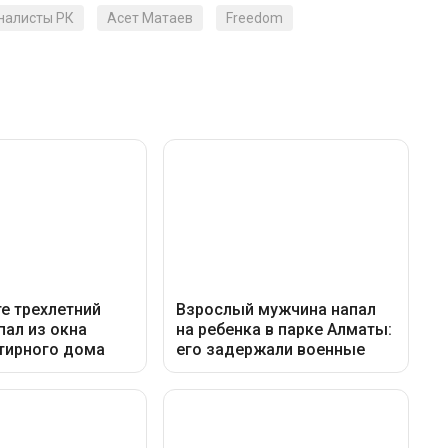
налисты РК
Асет Матаев
Freedom