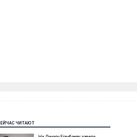
СЕЙЧАС ЧИТАЮТ
На Динару Егеубаеву завели