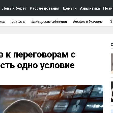
Левый берег
Расследования
Деньги
Аналитика
Пози
ния
#акимы
#январские события
#война в Украине
$
в к переговорам с
есть одно условие