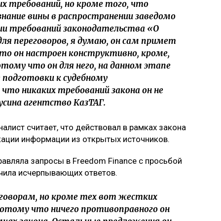
х требований, но кроме того, что
знание вины в распространении заведомо
ии требований законодательства «О
ля переговоров, я думаю, он сам примет
 что он настроен конструктивно, кроме,
отому что он для него, на данном этапе
е подготовки к судебному
что никаких требований закона он не
усина агентство КазТАГ.
алист считает, что действовал в рамках закона
кации информации из открытых источников.
равляла запросы в Freedom Finance с просьбой
учила исчерпывающих ответов.
говорам, но кроме тех вот жестких
потому что ничего противоправного он