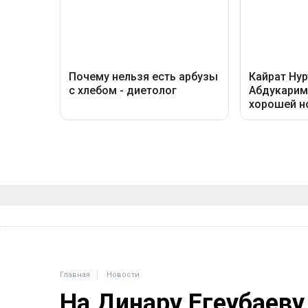
Главная
Новости
На Динару Егеубаеву