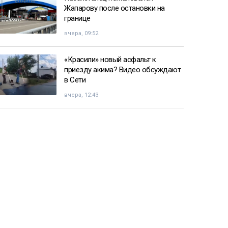
Жапарову после остановки на
границе
вчера, 09:52
«Красили» новый асфальт к
приезду акима? Видео обсуждают
в Сети
вчера, 12:43