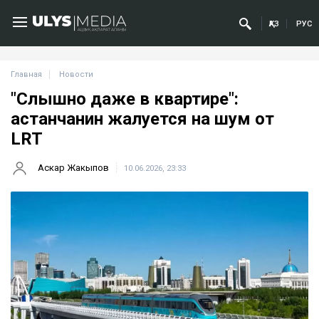
ҚАЗ
РУС
Главная
Новости
"Слышно даже в квартире":
астанчанин жалуется на шум от
LRT
Аскар Жакыпов
10.06.2026, 23:33