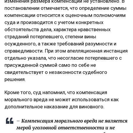
семью и реализовать свои жизненные планы. По
мнению заявителя, суд первой инстанции не в
полной мере оценил глубину нравственных
страданий отца.
Что решил суд
Судебная коллегия оставила жалобу без
удовлетворения, подчеркнув, что оснований для
изменения размера компенсации не установлено. В
постановлении отмечается, что определение суммы
компенсации относится к оценочным полномочиям
суда и производится с учетом конкретных
обстоятельств дела, характера нравственных
страданий потерпевшего, степени вины
осужденного, а также требований разумности и
справедливости. При этом апелляционная инстанция
отдельно указала, что несогласие потерпевшего с
присужденной суммой само по себе не