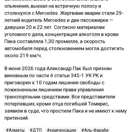
В результате приговор в части гражданского иска
оставили без изменения.
Контекст
Смертельное ДТП произошло в ночь на 21 марта на
проспекте аль-Фараби в Алматы. По данным
следствия, Александр Пак, находясь за рулем
автомобиля Zeekr в состоянии алкогольного
опьянения, выехал на встречную полосу и
столкнулся с Mercedes. Жертвами аварии стали 29-
летний водитель Mercedes и две пассажирки —
девушки 20 и 22 лет. Согласно материалам
уголовного дела, концентрация алкоголя в крови
Пака составляла 1,30 промилле, а скорость
автомобиля перед столкновением могла достигать
около 219 км/ч.
В июне 2026 года Александр Пак был признан