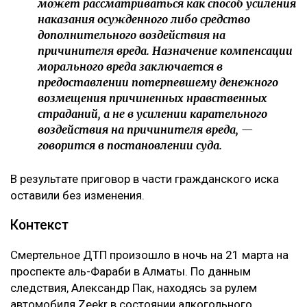
свидетельствует о незаконности судебного
решения.
Кроме того, суд напомнил, что компенсация
морального вреда не может использоваться как
дополнительное наказание для виновного.
– Компенсация морального вреда не является
мерой уголовной ответственности и не
может рассматриваться как способ усиления
наказания осужденного либо средство
дополнительного воздействия на
причинителя вреда. Назначение компенсации
морального вреда заключается в
предоставлении потерпевшему денежного
возмещения причиненных нравственных
страданий, а не в усилении карательного
воздействия на причинителя вреда, —
говорится в постановлении суда.