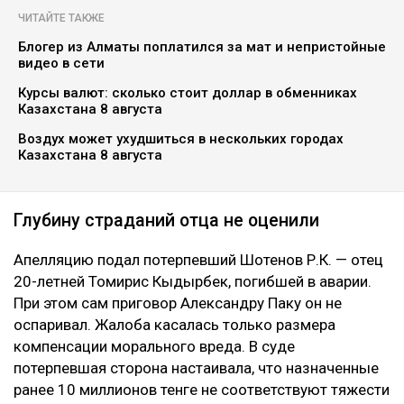
Коллаж Ulysmedia.kz
Апелляционный суд Алматы рассмотрел спор о
размере компенсации морального вреда по делу о
смертельном ДТП на проспекте аль-Фараби. Отец
одной из погибших в аварии девушек просил
увеличить выплату с 10 до 100 миллионов тенге,
сообщает Ulysmedia.kz.
ЧИТАЙТЕ ТАКЖЕ
Блогер из Алматы поплатился за мат и непристойные
видео в сети
Курсы валют: сколько стоит доллар в обменниках
Казахстана 8 августа
Воздух может ухудшиться в нескольких городах
Казахстана 8 августа