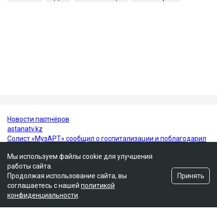
виновным по части 4 статьи 345-1 УК РК и
приговорен к 10 годам лишения свободы с
пожизненным лишением права управления
транспортными средствами. Все представители
потерпевших, кроме отца погибшей Томирис,
заявили в суде, что простили Пака и не имеют к нему
претензий.
Алматы
ДТП
компенсация
Аль-Фараби
Мы используем файлы cookie для улучшения
работы сайта.
Принять
Продолжая использование сайта, вы
соглашаетесь с нашей
политикой
конфиденциальности
.