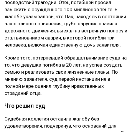
Глубину страданий отца не оценили
Апелляцию подал потерпевший Шотенов Р.К. — отец
20-летней Томирис Кыдырбек, погибшей в аварии.
При этом сам приговор Александру Паку он не
оспаривал. Жалоба касалась только размера
компенсации морального вреда. В суде
потерпевшая сторона настаивала, что назначенные
ранее 10 миллионов тенге не соответствуют тяжести
последствий трагедии. Отец погибшей просил
взыскать с осужденного 100 миллионов тенге. В
жалобе указывалось, что Пак, находясь в состоянии
алкогольного опьянения, грубо нарушил правила
дорожного движения, выехал на встречную полосу и
стал виновником аварии, в которой погибли три
человека, включая единственную дочь заявителя.
Кроме того, потерпевший обращал внимание суда на
то, что девушка погибла в 20 лет, не успев создать