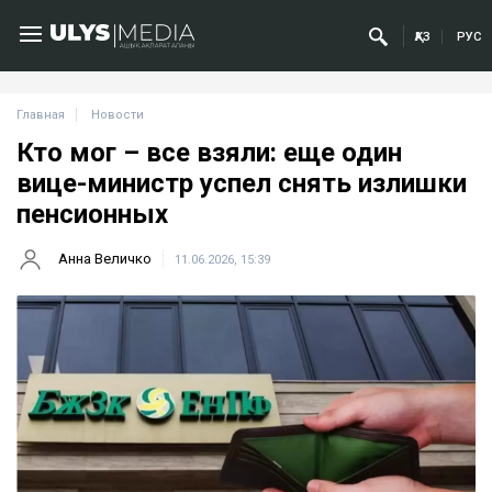
ҚАЗ
РУС
Главная
Новости
Кто мог – все взяли: еще один
вице-министр успел снять излишки
пенсионных
Анна Величко
11.06.2026, 15:39