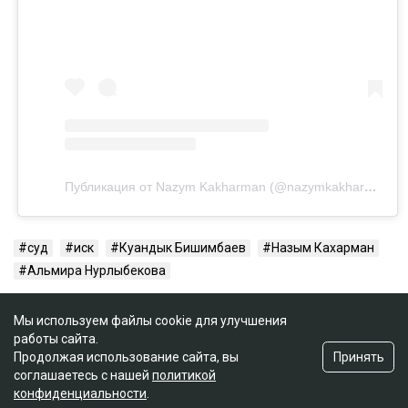
Публикация от Nazym Kakharman (@nazymkakharman)
суд
иск
Куандык Бишимбаев
Назым Кахарман
Альмира Нурлыбекова
Мы используем файлы cookie для улучшения
работы сайта.
Принять
Продолжая использование сайта, вы
соглашаетесь с нашей
политикой
конфиденциальности
.