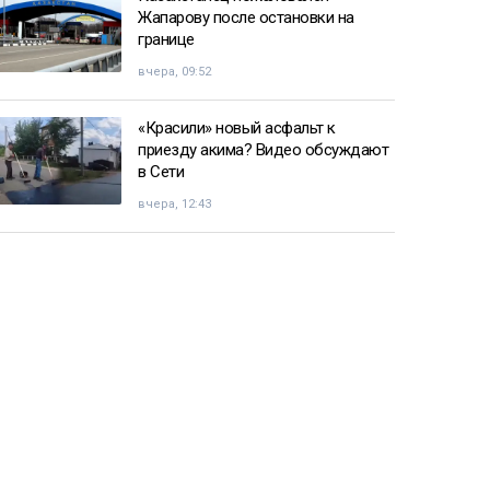
Жапарову после остановки на
границе
вчера, 09:52
«Красили» новый асфальт к
приезду акима? Видео обсуждают
в Сети
вчера, 12:43