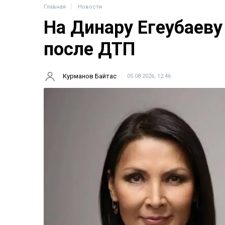
Главная
Новости
На Динару Егеубаеву
после ДТП
Курманов Байтас
05.08.2026, 12:46