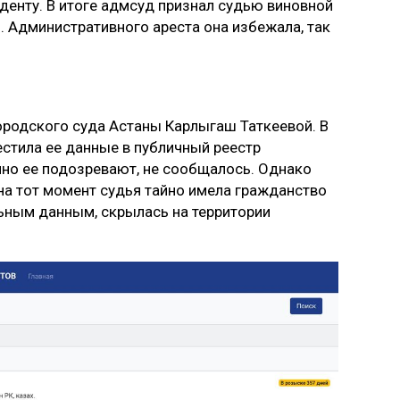
денту. В итоге адмсуд признал судью виновной
. Административного ареста она избежала, так
городского суда Астаны Карлыгаш Таткеевой. В
естила ее данные в публичный реестр
нно ее подозревают, не сообщалось. Однако
на тот момент судья тайно имела гражданство
ьным данным, скрылась на территории