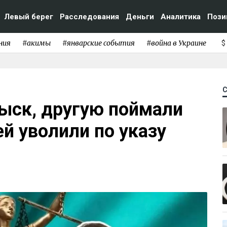
Левый берег
Расследования
Деньги
Аналитика
Пози
ния
#акимы
#январские события
#война в Украине
$
ыск, другую поймали
ей уволили по указу