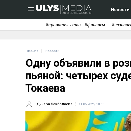
Новости
#правительство
#финансы
#назначе
Главная
Новости
Одну объявили в роз
пьяной: четырех суд
Токаева
Динара Бекболаева
11.06.2026, 18:50