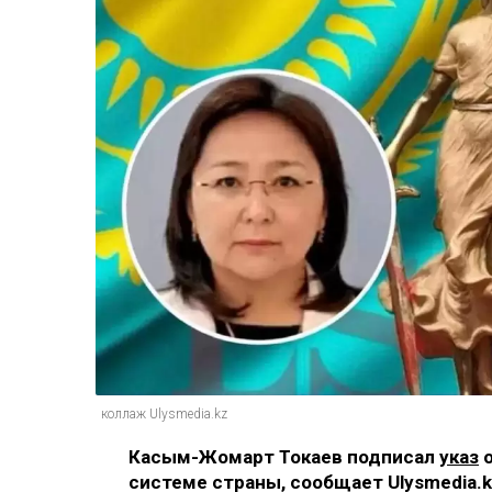
коллаж Ulysmedia.kz
Касым-Жомарт Токаев подписал
указ
о
системе страны, сообщает Ulysmedia.k