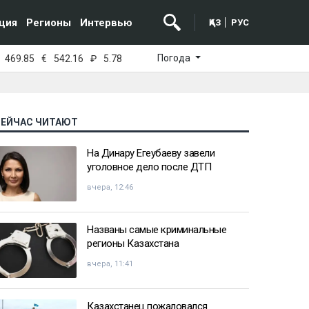
ция
Регионы
Интервью
ҚАЗ
РУС
Погода
469.85
€
542.16
₽
5.78
СЕЙЧАС ЧИТАЮТ
На Динару Егеубаеву завели
уголовное дело после ДТП
вчера, 12:46
Названы самые криминальные
регионы Казахстана
вчера, 11:41
Казахстанец пожаловался