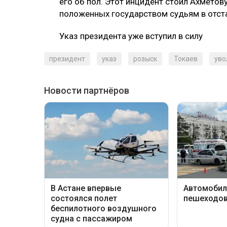
его об пол. Этот инцидент стоил Ахметов
положенных государством судьям в отст
Указ президента уже вступил в силу
президент
указ
розыск
Токаев
уво