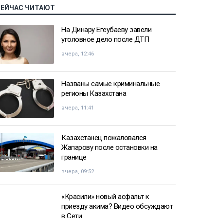
СЕЙЧАС ЧИТАЮТ
На Динару Егеубаеву завели
уголовное дело после ДТП
вчера, 12:46
Названы самые криминальные
регионы Казахстана
вчера, 11:41
Казахстанец пожаловался
Жапарову после остановки на
границе
вчера, 09:52
«Красили» новый асфальт к
приезду акима? Видео обсуждают
в Сети