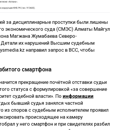
ей за дисциплинарные проступки были лишены
го экономического суда (СМЭС) Алматы Майгул
айона Магжана Жумабаева Северо-
. Детали их нарушений Высшим судебным
ysmedia.kz направил запрос в ВСС, чтобы
азбитого смартфона
начится прекращение почётной отставки судьи
того статуса с формулировкой «за совершение
итет судебной власти». По
информации
отдых бывший судья занялся частной
го из споров с судебным исполнителем проявил
иксировать происходящее на камеру
обрал у него смартфон и при свидетелях разбил