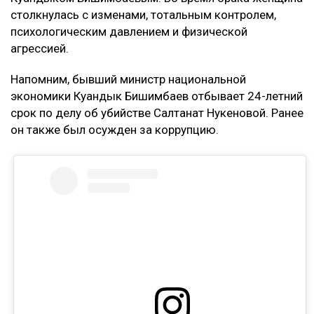
комментирует она.
По её словам, помещение, где работал фитнес-клуб,
было оформлено на мать Куандыка Бишимбаева
(Альмиру Нурлыбекову), а сама она управляла
бизнесом по договору доверительного управления.
Теперь же этот договор стал основанием для
денежных требований.
– Мне тогда казалось, что я попала в
замечательную семью, и я не видела никаких
рисков. Сейчас понимаю, что договор
доверительного управления может стать
ловушкой. Спустя годы с меня требуют
вернуть деньги, которые, как считают
истцы, были получены от этого бизнеса, –
заявила она.
Кахарман также сказала, что после нового иска