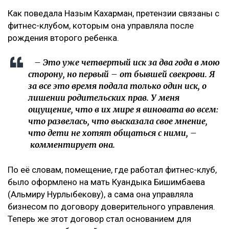
Коллаж Ulysmedia.kz
Назым Кахарман сообщила, что мать ее бывшего
мужа Куандыка Бишимбаева подала против нее иск
почти на 25 млн тенге. По словам Кахарман, это
четвертое судебное разбирательство,
инициированное семьей осужденного экс-министра
за последние два года, ссообщает Ulysmedia.kz.
ЧИТАЙТЕ ТАКЖЕ
10 млрд тенге за смерть Нурай потребовали с
Шерхана Аймахана