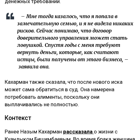
«Пивной король» Тохтар Тулешов пытается сократить
свой 21-летний срок
Meta заплатит $567 млн за негативное влияние
Instagram на детей и молодежь
Иск спустя годы
Как поведала Назым Кахарман, претензии связаны с
фитнес-клубом, которым она управляла после
рождения второго ребенка.
– Это уже четвертый иск за два года в мою
сторону, но первый – от бывшей свекрови. Я
за все это время подала только один иск, о
лишении родительских прав. У меня
ощущение, что в их мире я виновата во всем:
что развелась, что высказала свое мнение,
что дети не хотят общаться с ними, –