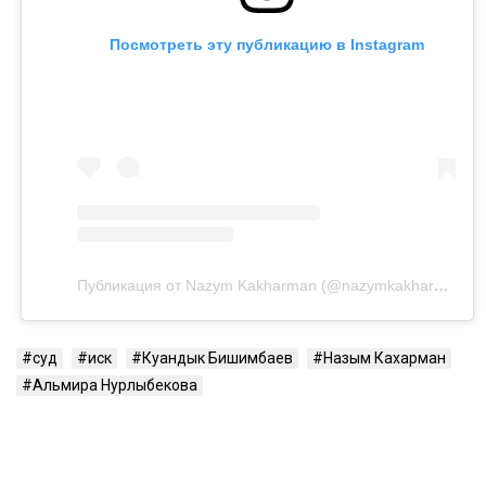
может сама обратиться в суд. Она намерена
потребовать алименты, поскольку они
выплачивались не полностью.
Контекст
Ранее Назым Кахарман
рассказала
о жизни с
Куандыком Бишимбаевым. Во время брака женщина
столкнулась с изменами, тотальным контролем,
психологическим давлением и физической
агрессией.
Напомним, бывший министр национальной
экономики Куандык Бишимбаев отбывает 24-летний
срок по делу об убийстве Салтанат Нукеновой. Ранее
он также был осужден за коррупцию.