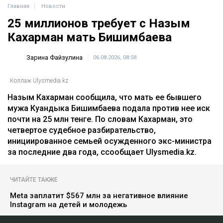
Главная
Новости
25 миллионов требует с Назым
Кахарман мать Бишимбаева
Зарина Файзулина
06.08.2026, 08:58
Коллаж Ulysmedia.kz
Назым Кахарман сообщила, что мать ее бывшего
мужа Куандыка Бишимбаева подала против нее иск
почти на 25 млн тенге. По словам Кахарман, это
четвертое судебное разбирательство,
инициированное семьей осужденного экс-министра
за последние два года, ссообщает Ulysmedia.kz.
ЧИТАЙТЕ ТАКЖЕ
Meta заплатит $567 млн за негативное влияние
Instagram на детей и молодежь
Крики и эмоции: как Бажкенова отреагировала на