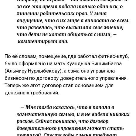
Иск спустя годы
Как поведала Назым Кахарман, претензии связаны с
фитнес-клубом, которым она управляла после
рождения второго ребенка.
– Это уже четвертый иск за два года в мою
сторону, но первый – от бывшей свекрови. Я
за все это время подала только один иск, о
лишении родительских прав. У меня
ощущение, что в их мире я виновата во всем:
что развелась, что высказала свое мнение,
что дети не хотят общаться с ними, –
комментирует она.
По её словам, помещение, где работал фитнес-клуб,
было оформлено на мать Куандыка Бишимбаева
(Альмиру Нурлыбекову), а сама она управляла