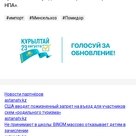
НПА».
импорт
Минсельхоз
Помидор