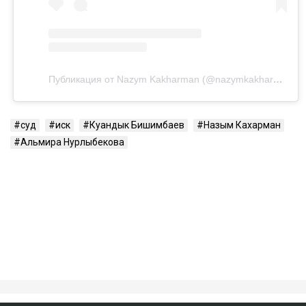
Посмотреть эту публикацию в Instagram
Публикация от Nazym Kakharman (@nazymkakharman)
суд
иск
Куандык Бишимбаев
Назым Кахарман
Альмира Нурлыбекова