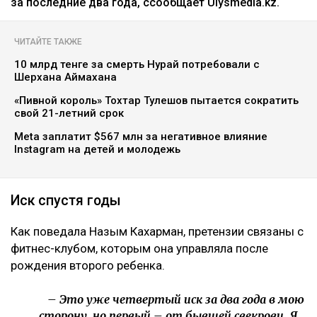
Коллаж Ulysmedia.kz
Назым Кахарман сообщила, что мать ее бывшего
мужа Куандыка Бишимбаева подала против нее иск
почти на 25 млн тенге. По словам Кахарман, это
четвертое судебное разбирательство,
инициированное семьей осужденного экс-министра
за последние два года, ссообщает Ulysmedia.kz.
ЧИТАЙТЕ ТАКЖЕ
10 млрд тенге за смерть Нурай потребовали с
Шерхана Аймахана
«Пивной король» Тохтар Тулешов пытается сократить
свой 21-летний срок
Meta заплатит $567 млн за негативное влияние
Instagram на детей и молодежь