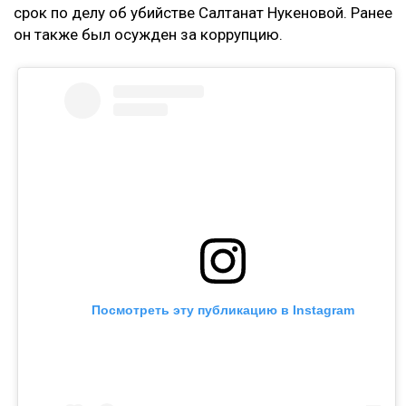
Ранее Назым Кахарман
рассказала
о жизни с
Куандыком Бишимбаевым. Во время брака женщина
столкнулась с изменами, тотальным контролем,
психологическим давлением и физической
агрессией.
Напомним, бывший министр национальной
экономики Куандык Бишимбаев отбывает 24-летний
срок по делу об убийстве Салтанат Нукеновой. Ранее
он также был осужден за коррупцию.