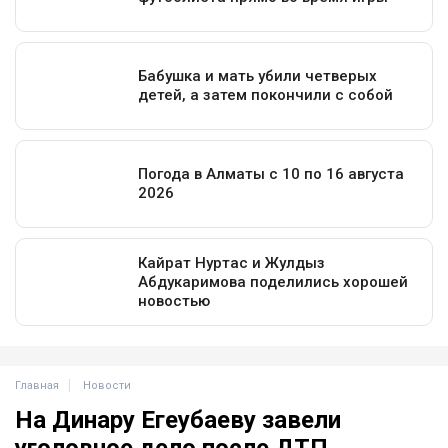
Главная
Новости
На Динару Егеубаеву завели