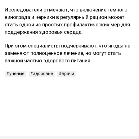
сосудистой системы.
Кому особенно полезно
Наиболее выраженный защитный эффект ученые
зафиксировали у людей с избыточным весом,
повышенным артериальным давлением и
метаболическим синдромом.
Исследователи отмечают, что включение темного
винограда и черники в регулярный рацион может
стать одной из простых профилактических мер для
поддержания здоровья сердца.
При этом специалисты подчеркивают, что ягоды не
заменяют полноценное лечение, но могут стать
важной частью здорового питания.
ученые
здоровье
врачи