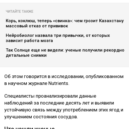
botanichka
Ученые пришли к выводу, что темный виноград и
черника способны положительно влиять на
здоровье сердечно-сосудистой системы, передает
Ulysmedia.kz.
ЧИТАЙТЕ ТАКЖЕ
Корь, коклюш, теперь «свинка»: чем грозит Казахстану
массовый отказ от прививок
Нейробиолог назвала три привычки, от которых
зависит работа мозга
Так Солнце еще не видели: ученые получили рекордно
детальные снимки
Об этом говорится в исследовании, опубликованном