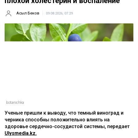
Главная
Новости
Названы ягоды, снижающие
плохой холестерин и воспаление
Асыл Беков
09.08.2026, 07:29