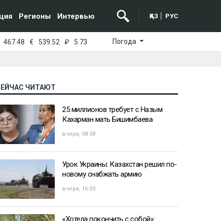
ция
Регионы
Интервью
ҚАЗ
РУС
Погода
467.48
€
539.52
₽
5.73
СЕЙЧАС ЧИТАЮТ
25 миллионов требует с Назым
Кахарман мать Бишимбаева
вчера, 08:58
Урок Украины: Казахстан решил по-
новому снабжать армию
вчера, 16:03
«Хотела покончить с собой»: