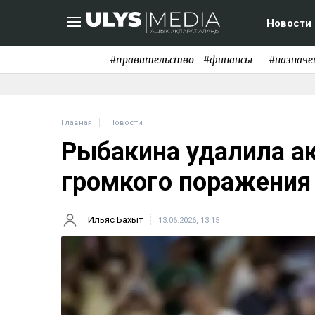
Новости
#правительство
#финансы
#назначе
Главная
Новости
Рыбакина удалила ак
громкого поражения
Ильяс Бахыт
13.06.2026, 13:15