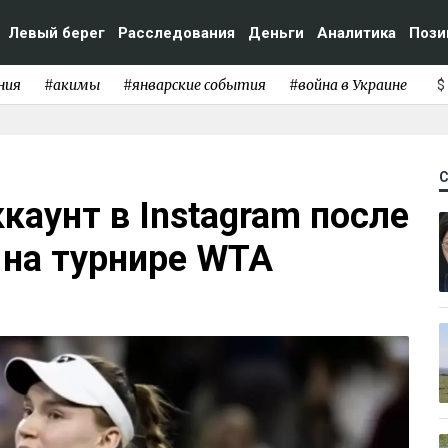
Левый берег
Расследования
Деньги
Аналитика
Пози
ния
#акимы
#январские события
#война в Украине
$
каунт в Instagram после
 на турнире WTA