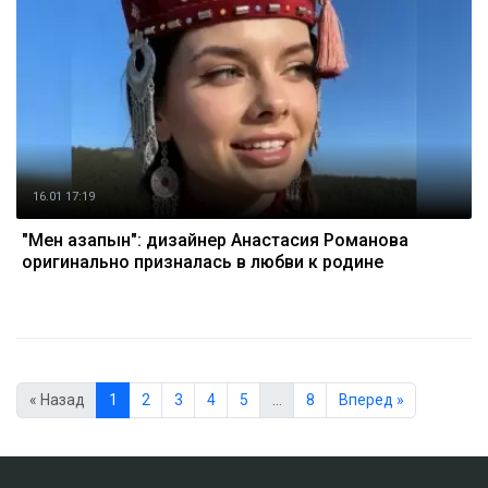
16.01 17:19
"Мен қазақпын": дизайнер Анастасия Романова
оригинально призналась в любви к родине
« Назад
1
2
3
4
5
…
8
Вперед »