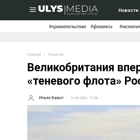
Новости
#правительство
#финансы
#назначе
Главная
Новости
Великобритания впе
«теневого флота» Ро
Ильяс Бахыт
14.06.2026, 13:08