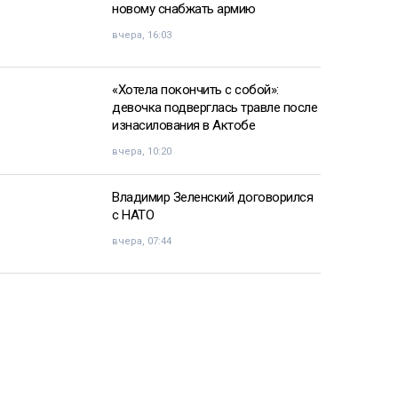
новому снабжать армию
вчера, 16:03
«Хотела покончить с собой»:
девочка подверглась травле после
изнасилования в Актобе
вчера, 10:20
Владимир Зеленский договорился
с НАТО
вчера, 07:44