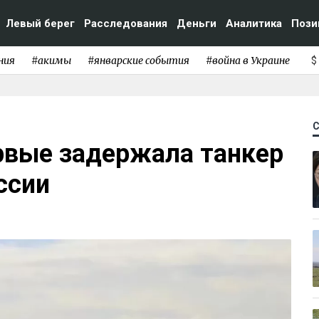
Левый берег
Расследования
Деньги
Аналитика
Пози
ния
#акимы
#январские события
#война в Украине
$
рвые задержала танкер
ссии