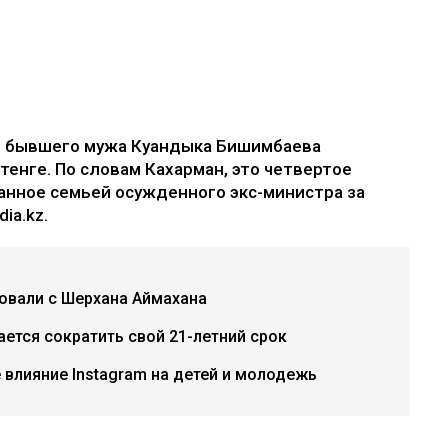
е бывшего мужа Куандыка Бишимбаева
 тенге. По словам Кахарман, это четвертое
анное семьей осужденного экс-министра за
ia.kz.
бовали с Шерхана Аймахана
ется сократить свой 21-летний срок
е влияние Instagram на детей и молодежь