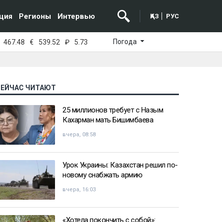
ция
Регионы
Интервью
ҚАЗ
РУС
Погода
467.48
€
539.52
₽
5.73
СЕЙЧАС ЧИТАЮТ
25 миллионов требует с Назым
Кахарман мать Бишимбаева
вчера, 08:58
Урок Украины: Казахстан решил по-
новому снабжать армию
вчера, 16:03
«Хотела покончить с собой»: