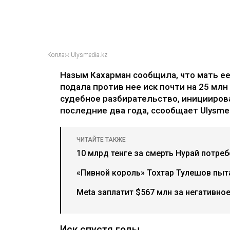
Коллаж Ulysmedia.kz
Назым Кахарман сообщила, что мать е
подала против нее иск почти на 25 млн
судебное разбирательство, иницииров
последние два года, ссообщает Ulysmed
ЧИТАЙТЕ ТАКЖЕ
10 млрд тенге за смерть Нурай потре
«Пивной король» Тохтар Тулешов пыта
Meta заплатит $567 млн за негативно
Иск спустя годы