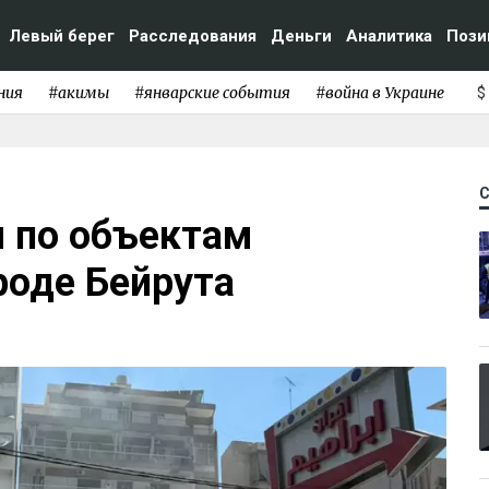
Левый берег
Расследования
Деньги
Аналитика
Пози
ния
#акимы
#январские события
#война в Украине
$
ы по объектам
роде Бейрута