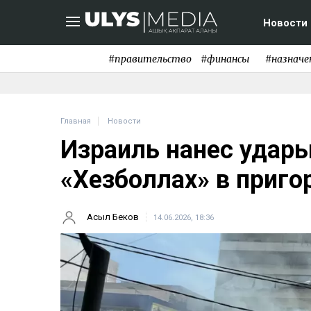
Новости
#правительство
#финансы
#назначе
Главная
Новости
Израиль нанес удар
«Хезболлах» в приго
Асыл Беков
14.06.2026, 18:36