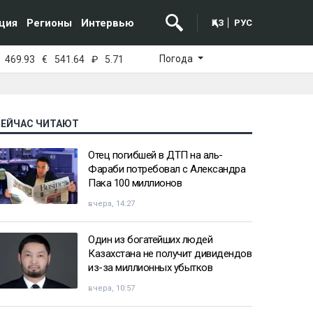
ция
Регионы
Интервью
ҚАЗ
РУС
Погода
469.93
€
541.64
₽
5.71
СЕЙЧАС ЧИТАЮТ
Отец погибшей в ДТП на аль-
Фараби потребовал с Александра
Пака 100 миллионов
вчера, 14:27
Один из богатейших людей
Казахстана не получит дивидендов
из-за миллионных убытков
вчера, 10:57