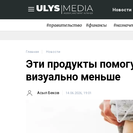
Новости
#правительство
#финансы
#назначе
Главная
Новости
Эти продукты помог
визуально меньше
Асыл Беков
14.06.2026, 19:01