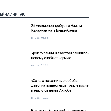
СЕЙЧАС ЧИТАЮТ
25 миллионов требует с Назым
Кахарман мать Бишимбаева
вчера, 08:58
Урок Украины: Казахстан решил по-
новому снабжать армию
вчера, 16:03
«Хотела покончить с собой»:
девочка подверглась травле после
изнасилования в Актобе
вчера, 10:20
Владимир Зеленский договорился