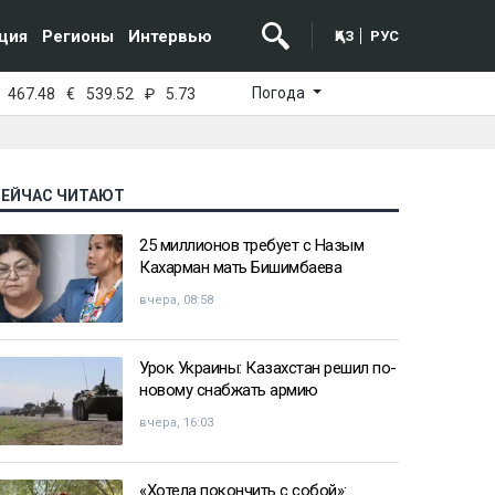
ция
Регионы
Интервью
ҚАЗ
РУС
Погода
467.48
€
539.52
₽
5.73
СЕЙЧАС ЧИТАЮТ
25 миллионов требует с Назым
Кахарман мать Бишимбаева
вчера, 08:58
Урок Украины: Казахстан решил по-
новому снабжать армию
вчера, 16:03
«Хотела покончить с собой»: