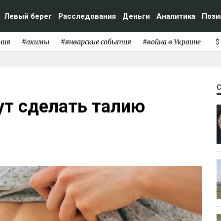
Левый берег
Расследования
Деньги
Аналитика
Пози
ния
#акимы
#январские события
#война в Украине
$
ут сделать талию