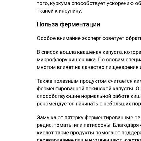
того, куркума способствует ускорению о
тканей к инсулину.
Польза ферментации
Особое внимание эксперт советует обрат
В список вошла квашеная капуста, кото
микрофлору кишечника. По словам специ
многом влияет на качество пищеварения 
Также полезным продуктом считается ким
ферментированной пекинской капусты. О
способствующие нормальной работе кише
рекомендуется начинать с небольших пор
Замыкают пятерку ферментированные овощ
редис, томаты или патиссоны. Благодаря
кислот такие продукты помогают поддер
переваривание пищи и уменьшают чувство