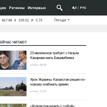
ция
Регионы
Интервью
ҚАЗ
РУС
Погода
467.48
€
539.52
₽
5.73
СЕЙЧАС ЧИТАЮТ
25 миллионов требует с Назым
Кахарман мать Бишимбаева
вчера, 08:58
Урок Украины: Казахстан решил по-
новому снабжать армию
вчера, 16:03
«Хотела покончить с собой»: