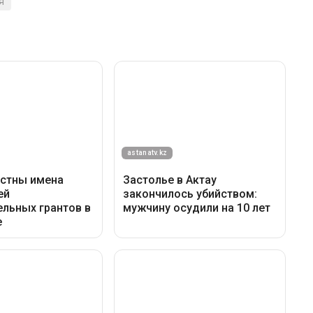
оны экологов.
в Албании также выражают недовольство
язанных с туристическими проектами. Они
в остается нерешенным, а некоторые земли
 спорных решений и процедур отчуждения.
власти пока не демонстрируют готовности
и одного из крупнейших туристических
я