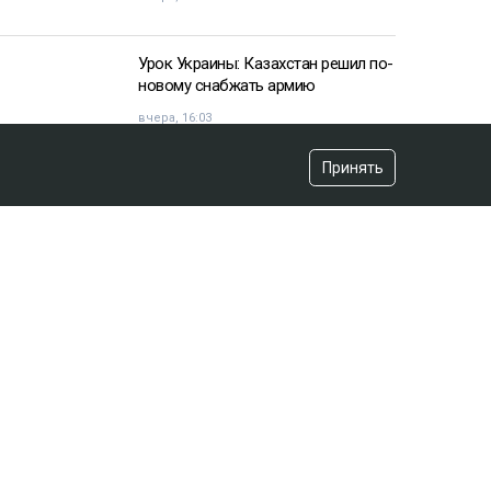
Принять
СЕЙЧАС ЧИТАЮТ
25 миллионов требует с Назым
Кахарман мать Бишимбаева
вчера, 08:58
Урок Украины: Казахстан решил по-
новому снабжать армию
вчера, 16:03