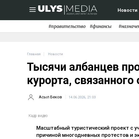
Новости
#правительство
#финансы
#назначе
Главная
Новости
Тысячи албанцев пр
курорта, связанного
Асыл Беков
14.06.2026, 21:03