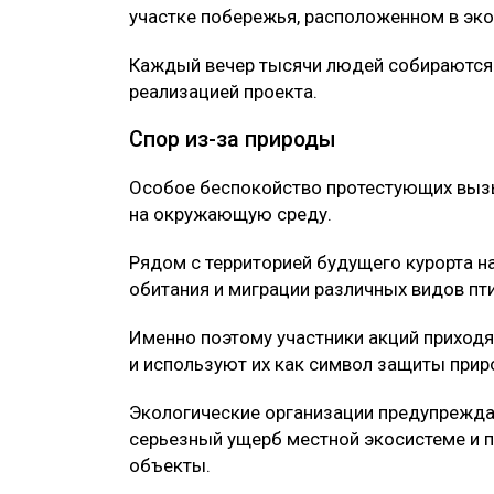
Кому откажут в гражданстве США: но
Протесты продолжаются дв
В столице Албании Тиране уже 14-й день
против строительства элитного туристич
моря.
Поводом для недовольства стал проект 
связывают с инвестиционной структурой
По данным СМИ, курорт планируется пос
участке побережья, расположенном в эко
Каждый вечер тысячи людей собираются 
реализацией проекта.
Спор из-за природы