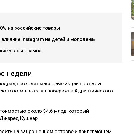
частием семьи Дональда Трампа стал
ологических споров в Албании, передает
0% на российские товары
е влияние Instagram на детей и молодежь