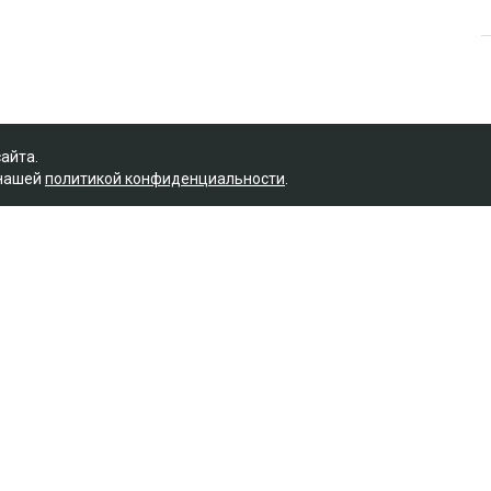
сайта.
 нашей
политикой конфиденциальности
.
ет с Назым Кахарман
е бывшего мужа Куандыка Бишимбаева