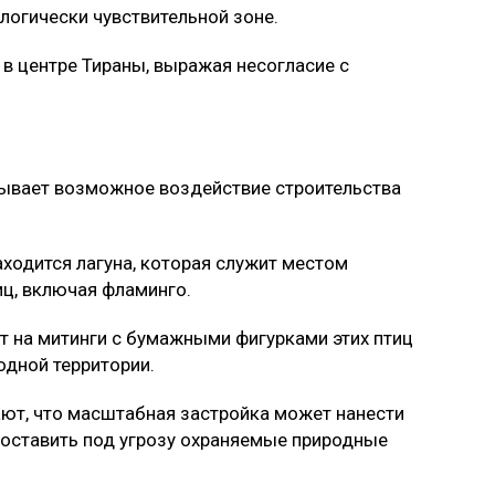
вые указы Трампа
е недели
 подряд проходят массовые акции протеста
еского комплекса на побережье Адриатического
стоимостью около $4,6 млрд, который
 Джаред Кушнер.
троить на заброшенном острове и прилегающем
логически чувствительной зоне.
в центре Тираны, выражая несогласие с