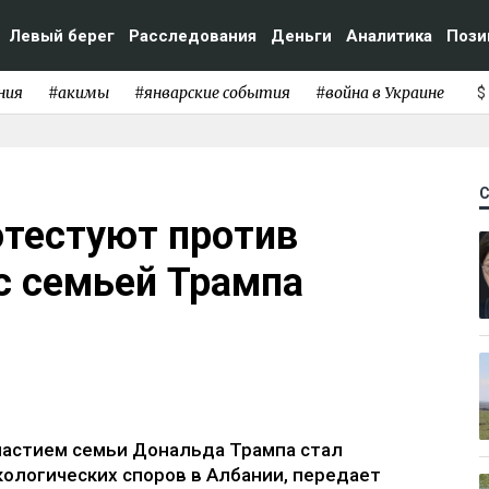
Левый берег
Расследования
Деньги
Аналитика
Пози
ния
#акимы
#январские события
#война в Украине
$
отестуют против
 с семьей Трампа