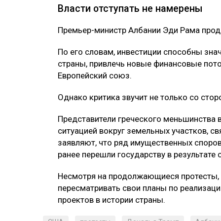
Особое беспокойство протестующих выз
на окружающую среду.
Рядом с территорией будущего курорта н
обитания и миграции различных видов пт
Именно поэтому участники акций приходя
и используют их как символ защиты прир
Экологические организации предупрежда
серьезный ущерб местной экосистеме и 
объекты.
Власти отступать не намерены
Премьер-министр Албании Эди Рама прод
По его словам, инвестиции способны зна
страны, привлечь новые финансовые пото