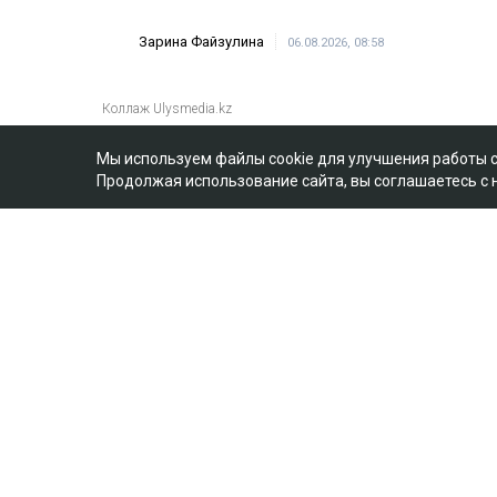
Мы используем файлы cookie для улучшения работы 
Продолжая использование сайта, вы соглашаетесь с
Главная
Новости
25 миллионов требу
мать Бишимбаева
Зарина Файзулина
06.08.2026, 08:58
Коллаж Ulysmedia.kz
Назым Кахарман сообщила, что мать е