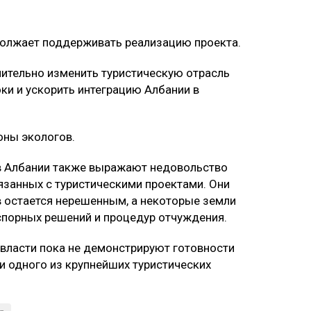
ывает возможное воздействие строительства
аходится лагуна, которая служит местом
иц, включая фламинго.
т на митинги с бумажными фигурками этих птиц
одной территории.
ют, что масштабная застройка может нанести
поставить под угрозу охраняемые природные
олжает поддерживать реализацию проекта.
чительно изменить туристическую отрасль
ки и ускорить интеграцию Албании в