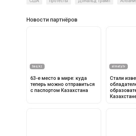
Европейский союз.
Однако критика звучит не только со стор
Представители греческого меньшинства 
ситуацией вокруг земельных участков, св
заявляют, что ряд имущественных споро
ранее перешли государству в результате
Несмотря на продолжающиеся протесты, 
пересматривать свои планы по реализаци
проектов в истории страны.
США
протесты
Дональд Трамп
Албани