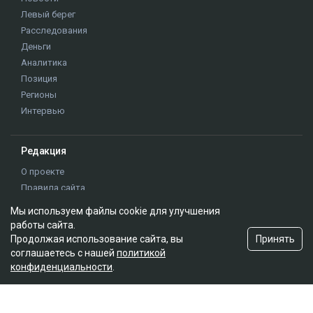
Левый берег
Расследования
Деньги
Аналитика
Позиция
Регионы
Интервью
Редакция
О проекте
Правила сайта
Реклама на сайте
Мы используем файлы cookie для улучшения
Контакты
работы сайта.
Редакционная политика
Принять
Продолжая использование сайта, вы
соглашаетесь с нашей
политикой
конфиденциальности
.
Мы в социальных сетях