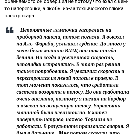
обвиняемого он совершил не потому что ехал с кем-
то наперегонки, а якобы из-за технического глюка
электрокара.
- Непонятные лампочки загорелись на
приборной панели, потом погасли. Я выехал
на Аль-Фараби, услышал гудение. До этого у
меня была машина BMW, она так иногда
делала. Но когда я увеличивал скорость,
неполадки устранялись. В этот раз решил
также попробовать. Я увеличил скорость и
перестроился из левой полосы в правую. В
тот момент показалось, что сработала
система возврата в полосу. Но она сработала
очень внезапно, поэтому я наехал на бордюр
и выехал на встречную полосу. Управлять
машиной было невозможно. Я хотел
повернуть направо, налево. Тормоза не
работали. В результате произошла авария. Я
был в больнице… Мне потом сказали, что