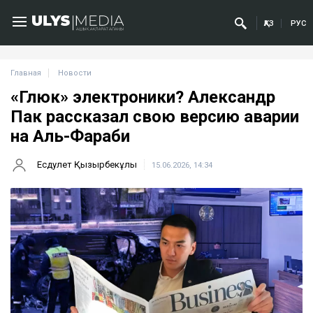
ҚАЗ
РУС
Главная
Новости
«Глюк» электроники? Александр
Пак рассказал свою версию аварии
на Аль-Фараби
Есдәулет Қызырбекұлы
15.06.2026, 14:34