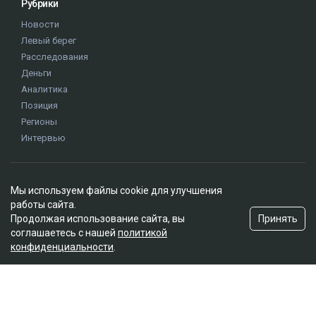
Рубрики
Новости
Левый берег
Расследования
Деньги
Аналитика
Позиция
Регионы
Интервью
Редакция
Мы используем файлы cookie для улучшения
О проекте
работы сайта.
Правила сайта
Принять
Продолжая использование сайта, вы
Реклама на сайте
соглашаетесь с нашей
политикой
конфиденциальности
.
Контакты
Редакционная политика
Мы в социальных сетях