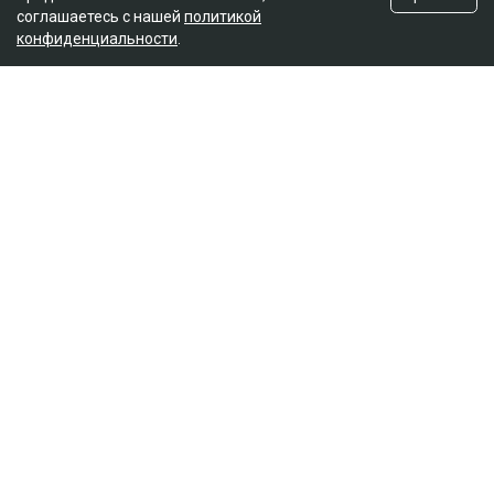
соглашаетесь с нашей
политикой
конфиденциальности
.
Главная
Новости
На Динару Егеубаеву завели
уголовное дело после ДТП
Курманов Байтас
05.08.2026, 12:46
Фото из аккаунта Динары Егеубаевой в соцсети
Журналисту запретили выезд из страны.
Расследование ведется по статье 345, части 1
Уголовного кодекса, сообщает Ulysmedia.kz.
ЧИТАЙТЕ ТАКЖЕ
После нападения на детей возле «Атакента» полиция