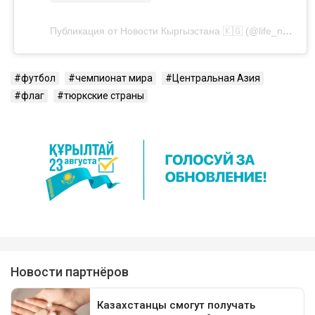
Публикация от Новости Кыргызстана 🇰🇬 (@life_news.kg)
футбол
чемпионат мира
Центральная Азия
флаг
тюркские страны