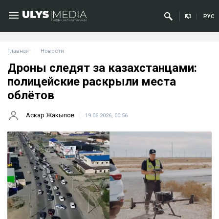
ҚАЗ
РУС
Главная
Новости
Дроны следят за казахстанцами:
полицейские раскрыли места
облётов
Аскар Жакыпов
19.06.2026, 00:56