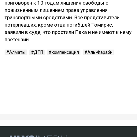
морального вреда заключается в
предоставлении потерпевшему денежного
возмещения причиненных нравственных
страданий, а не в усилении карательного
воздействия на причинителя вреда, —
говорится в постановлении суда.
В результате приговор в части гражданского иска
оставили без изменения.
Контекст
Смертельное ДТП произошло в ночь на 21 марта на
проспекте аль-Фараби в Алматы. По данным
следствия, Александр Пак, находясь за рулем
автомобиля Zeekr в состоянии алкогольного
опьянения, выехал на встречную полосу и
столкнулся с Mercedes. Жертвами аварии стали 29-
летний водитель Mercedes и две пассажирки —