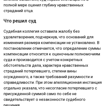
Подростки заблудились в горах Алматы
Конфликт на Кашагане: сотни рабочих требуют
выплаты компенсаций
Глубину страданий отца не оценили
Апелляцию подал потерпевший Шотенов Р.К. — отец
20-летней Томирис Кыдырбек, погибшей в аварии.
При этом сам приговор Александру Паку он не
оспаривал. Жалоба касалась только размера
компенсации морального вреда. В суде
потерпевшая сторона настаивала, что назначенные
ранее 10 миллионов тенге не соответствуют тяжести
последствий трагедии. Отец погибшей просил
взыскать с осужденного 100 миллионов тенге. В
жалобе указывалось, что Пак, находясь в состоянии
алкогольного опьянения, грубо нарушил правила