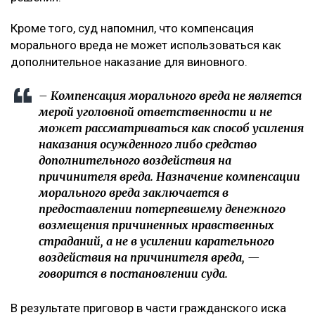
дорожного движения, выехал на встречную полосу и
стал виновником аварии, в которой погибли три
человека, включая единственную дочь заявителя.
Кроме того, потерпевший обращал внимание суда на
то, что девушка погибла в 20 лет, не успев создать
семью и реализовать свои жизненные планы. По
мнению заявителя, суд первой инстанции не в
полной мере оценил глубину нравственных
страданий отца.
Что решил суд
Судебная коллегия оставила жалобу без
удовлетворения, подчеркнув, что оснований для
изменения размера компенсации не установлено. В
постановлении отмечается, что определение суммы
компенсации относится к оценочным полномочиям
суда и производится с учетом конкретных