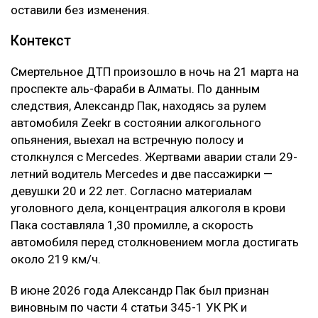
обстоятельств дела, характера нравственных
страданий потерпевшего, степени вины
осужденного, а также требований разумности и
справедливости. При этом апелляционная инстанция
отдельно указала, что несогласие потерпевшего с
присужденной суммой само по себе не
свидетельствует о незаконности судебного
решения.
Кроме того, суд напомнил, что компенсация
морального вреда не может использоваться как
дополнительное наказание для виновного.
– Компенсация морального вреда не является
мерой уголовной ответственности и не
может рассматриваться как способ усиления
наказания осужденного либо средство
дополнительного воздействия на
причинителя вреда. Назначение компенсации