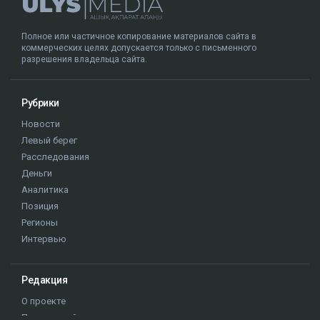
девушки 20 и 22 лет. Согласно материалам
уголовного дела, концентрация алкоголя в крови
Пака составляла 1,30 промилле, а скорость
автомобиля перед столкновением могла достигать
около 219 км/ч.
В июне 2026 года Александр Пак был признан
виновным по части 4 статьи 345-1 УК РК и
приговорен к 10 годам лишения свободы с
пожизненным лишением права управления
транспортными средствами. Все представители
потерпевших, кроме отца погибшей Томирис,
заявили в суде, что простили Пака и не имеют к нему
претензий.
Алматы
ДТП
компенсация
Аль-Фараби