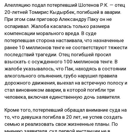
Коллаж Ulysmedia.kz
Апелляционный суд Алматы рассмотрел спор о
размере компенсации морального вреда по делу о
смертельном ДТП на проспекте аль-Фараби. Отец
одной из погибших в аварии девушек просил
увеличить выплату с 10 до 100 миллионов тенге,
сообщает Ulysmedia.kz.
ЧИТАЙТЕ ТАКЖЕ
Воздух может ухудшиться в нескольких городах
Казахстана 8 августа