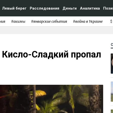
Левый берег
Расследования
Деньги
Аналитика
Пози
ния
#акимы
#январские события
#война в Украине
$
р Кисло-Сладкий пропал