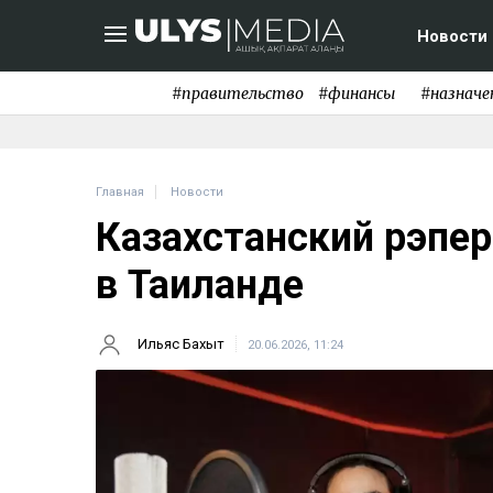
Новости
#правительство
#финансы
#назначе
Главная
Новости
Казахстанский рэпе
в Таиланде
Ильяс Бахыт
20.06.2026, 11:24