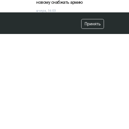
новому снабжать армию
вчера, 16:03
Принять
«Хотела покончить с собой»:
девочка подверглась травле после
изнасилования в Актобе
вчера, 10:20
Владимир Зеленский договорился
с НАТО
вчера, 07:44