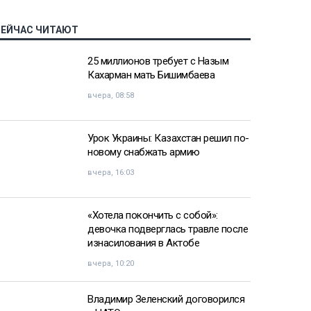
СЕЙЧАС ЧИТАЮТ
25 миллионов требует с Назым
Кахарман мать Бишимбаева
вчера, 08:58
Урок Украины: Казахстан решил по-
новому снабжать армию
вчера, 16:03
«Хотела покончить с собой»:
девочка подверглась травле после
изнасилования в Актобе
вчера, 10:20
Владимир Зеленский договорился