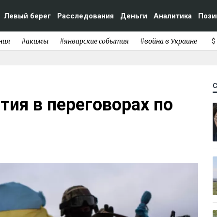
Левый берег
Расследования
Деньги
Аналитика
Пози
ния
#акимы
#январские события
#война в Украине
$
тия в переговорах по