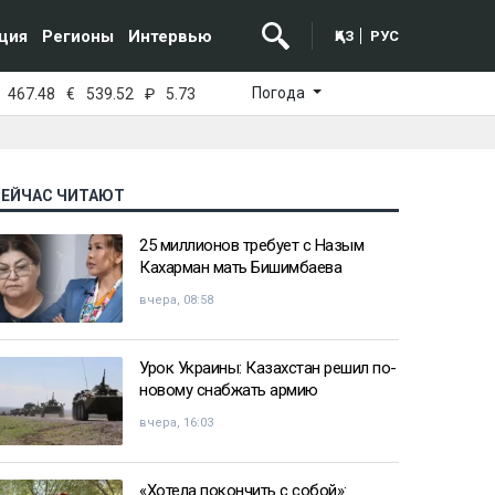
ция
Регионы
Интервью
ҚАЗ
РУС
Погода
467.48
€
539.52
₽
5.73
СЕЙЧАС ЧИТАЮТ
25 миллионов требует с Назым
Кахарман мать Бишимбаева
вчера, 08:58
Урок Украины: Казахстан решил по-
новому снабжать армию
вчера, 16:03
«Хотела покончить с собой»: