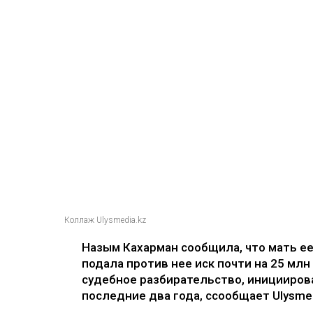
Коллаж Ulysmedia.kz
Назым Кахарман сообщила, что мать е
подала против нее иск почти на 25 млн
судебное разбирательство, иницииров
последние два года, ссообщает Ulysmed