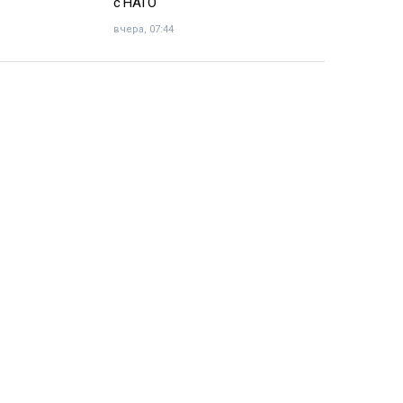
с НАТО
вчера, 07:44