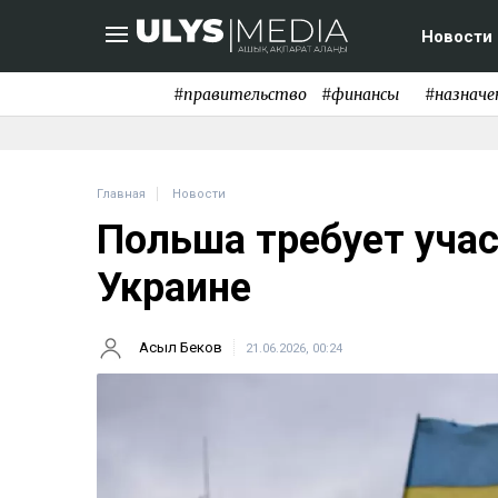
Новости
#правительство
#финансы
#назначе
Главная
Новости
Польша требует учас
Украине
Асыл Беков
21.06.2026, 00:24