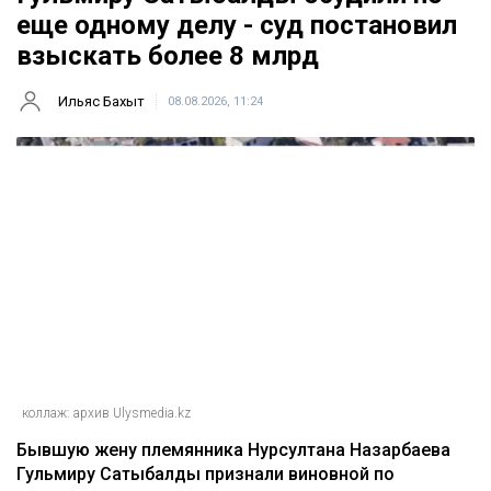
еще одному делу - суд постановил
взыскать более 8 млрд
Ильяс Бахыт
08.08.2026, 11:24
коллаж: архив Ulysmedia.kz
Бывшую жену племянника Нурсултана Назарбаева
Гульмиру Сатыбалды признали виновной по