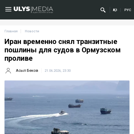
ҚАЗ
РУС
Главная
Новости
Иран временно снял транзитные
пошлины для судов в Ормузском
проливе
Асыл Беков
21.06.2026, 23:30