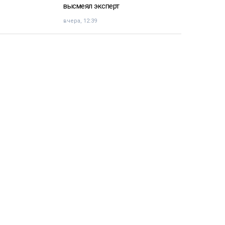
высмеял эксперт
вчера, 12:39