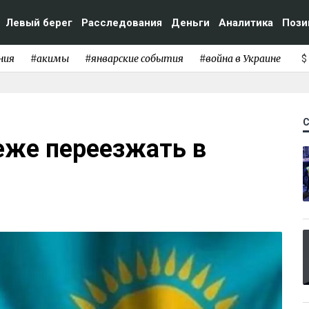
Левый берег
Расследования
Деньги
Аналитика
Пози
ния
#акимы
#январские события
#война в Украине
$
еже переезжать в