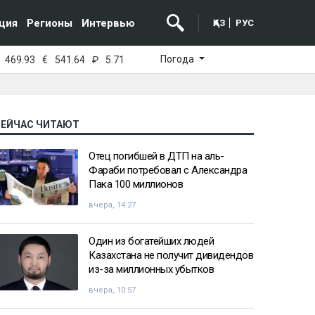
ция
Регионы
Интервью
ҚАЗ
РУС
Погода
469.93
€
541.64
₽
5.71
СЕЙЧАС ЧИТАЮТ
Отец погибшей в ДТП на аль-
Фараби потребовал с Александра
Пака 100 миллионов
вчера, 14:27
Один из богатейших людей
Казахстана не получит дивидендов
из-за миллионных убытков
вчера, 10:57