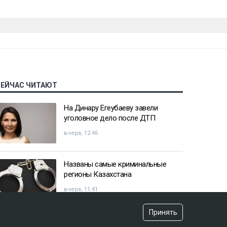
СЕЙЧАС ЧИТАЮТ
На Динару Егеубаеву завели
уголовное дело после ДТП
вчера, 12:46
Названы самые криминальные
регионы Казахстана
вчера, 11:41
Принять
Казахстанец пожаловался