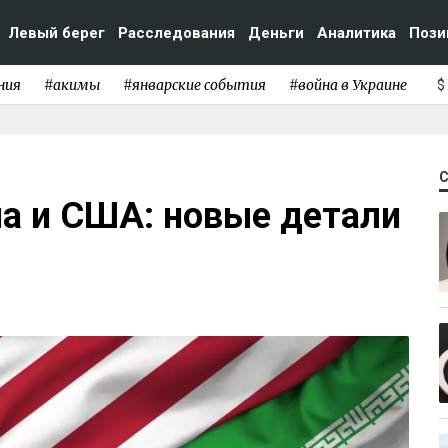
Левый берег
Расследования
Деньги
Аналитика
Пози
ния
#акимы
#январские события
#война в Украине
$
на и США: новые детали