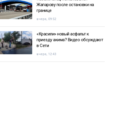
Жапарову после остановки на
границе
вчера, 09:52
«Красили» новый асфальт к
приезду акима? Видео обсуждают
в Сети
вчера, 12:43