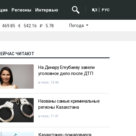
ция
Регионы
Интервью
ҚАЗ
РУС
Погода
469.85
€
542.16
₽
5.78
СЕЙЧАС ЧИТАЮТ
На Динару Егеубаеву завели
уголовное дело после ДТП
вчера, 12:46
Названы самые криминальные
регионы Казахстана
вчера, 11:41
Казахстанец пожаловался