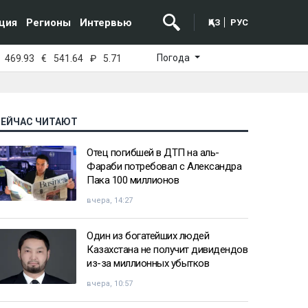
ция
Регионы
Интервью
ҚАЗ
РУС
Погода
469.93
€
541.64
₽
5.71
СЕЙЧАС ЧИТАЮТ
Отец погибшей в ДТП на аль-
Фараби потребовал с Александра
Пака 100 миллионов
вчера, 14:27
Один из богатейших людей
Казахстана не получит дивидендов
из-за миллионных убытков
вчера, 10:57