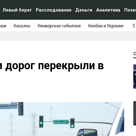
Левый берег
Расследования
Деньги
Аналитика
Пози
ния
#акимы
#январские события
#война в Украине
$
 дорог перекрыли в