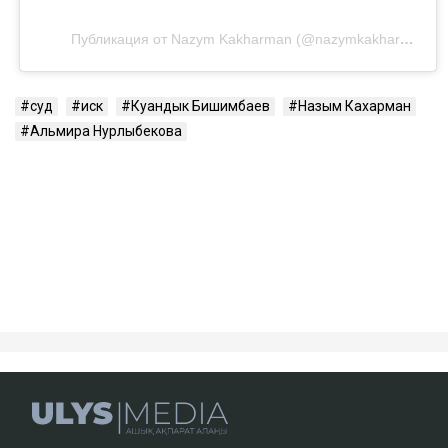
Публикация от Nazym Kakharman (@nazymkakharman)
суд
иск
Куандык Бишимбаев
Назым Кахарман
Альмира Нурлыбекова