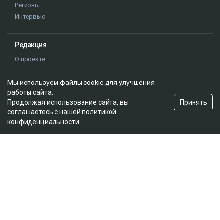
Регионы
Интервью
Редакция
О проекте
Правила сайта
Реклама на сайте
Мы используем файлы cookie для улучшения
работы сайта.
Контакты
Принять
Продолжая использование сайта, вы
Редакционная политика
соглашаетесь с нашей
политикой
конфиденциальности
.
Мы в социальных сетях
Подписаться на Google News