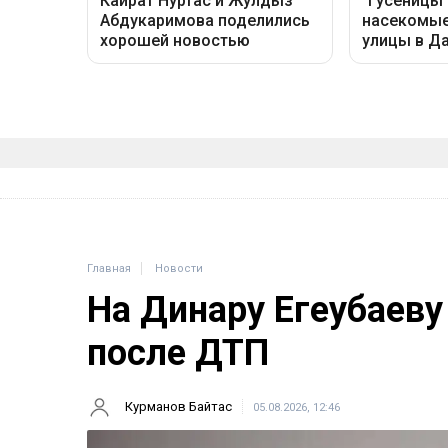
Главная
Новости
На Динару Егеубаеву
после ДТП
Курманов Байтас
05.08.2026, 12:46