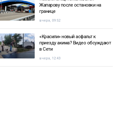
Жапарову после остановки на
границе
вчера, 09:52
«Красили» новый асфальт к
приезду акима? Видео обсуждают
в Сети
вчера, 12:43