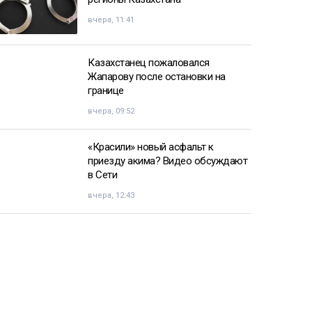
вчера, 11:41
Казахстанец пожаловался
Жапарову после остановки на
границе
вчера, 09:52
«Красили» новый асфальт к
приезду акима? Видео обсуждают
в Сети
вчера, 12:43