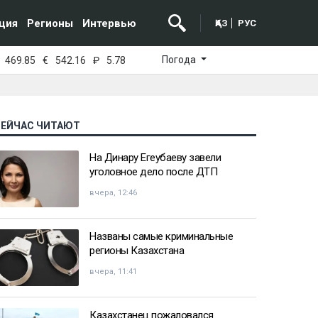
ция
Регионы
Интервью
ҚАЗ
РУС
Погода
469.85
€
542.16
₽
5.78
СЕЙЧАС ЧИТАЮТ
На Динару Егеубаеву завели
уголовное дело после ДТП
вчера, 12:46
Названы самые криминальные
регионы Казахстана
вчера, 11:41
Казахстанец пожаловался