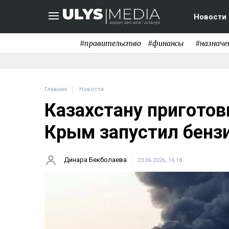
Новости
#правительство
#финансы
#назначе
Главная
Новости
Казахстану приготов
Крым запустил бенз
Динара Бекболаева
23.06.2026, 16:18