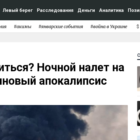
Левый берег
Расследования
Деньги
Аналитика
Пози
ния
#акимы
#январские события
#война в Украине
$
иться? Ночной налет на
иновый апокалипсис