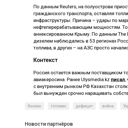
По данным Reuters, на полуострове прио
гражданского транспорта, оставляя топл
инфраструктуры. Причина – удары по ма
нефтеперерабатывающим мощностям. Топл
аннексированном Крыму. По данным The B
дизелем наблюдались в 53 регионах Росси
топлива, в других – на АЗС просто начали
Контекст
Россия остается важным поставщиком топ
авиакеросина. Ранее Ulysmedia.kz
писал
,
с внутренним рынком РФ Казахстан столк
был вынужден срочно наращивать собств
бензин
топливо
дефицит
война
Ук