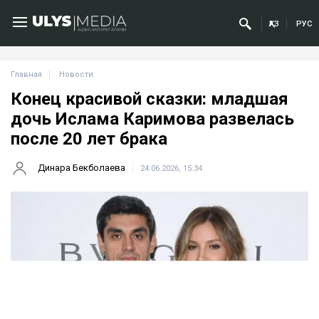
ҚАЗ
РУС
Главная
Новости
Конец красивой сказки: младшая
дочь Ислама Каримова развелась
после 20 лет брака
Динара Бекболаева
24.06.2026, 15:34