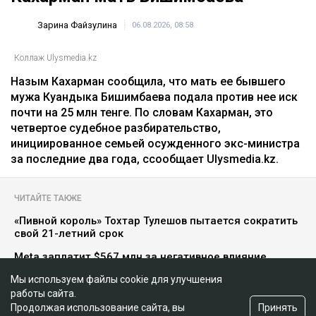
Главная
Новости
25 миллионов требует с Назым
Кахарман мать Бишимбаева
Мы используем файлы cookie для улучшения
работы сайта.
Принять
Продолжая использование сайта, вы
Зарина Файзулина
06.08.2026, 08:58