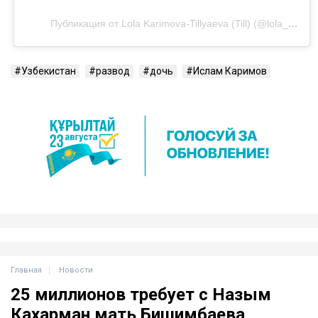
Публикация от Lola Karimova-Tillyaeva (Till) (@lola_tillyaeva)
Узбекистан
развод
дочь
Ислам Каримов