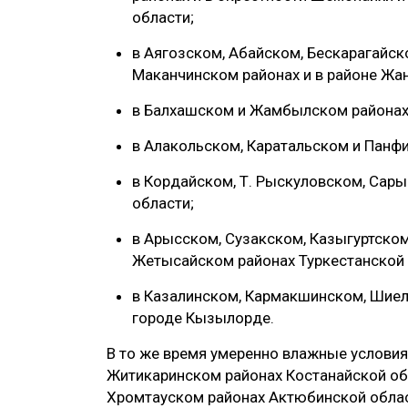
области;
‎в Аягозском, Абайском, Бескарагайс
Маканчинском районах и в районе Жа
‎в Балхашском и Жамбылском районах
‎в Алакольском, Каратальском и Панф
‎в Кордайском, Т. Рыскуловском, Са
области;
‎в Арысском, Сузакском, Казыгуртск
Жетысайском районах Туркестанской 
‎в Казалинском, Кармакшинском, Шие
городе Кызылорде.
‎В то же время умеренно влажные услови
Житикаринском районах Костанайской обл
Хромтауском районах Актюбинской област