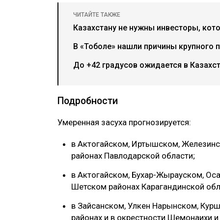
ЧИТАЙТЕ ТАКЖЕ
Казахстану не нужны инвесторы, кото
В «Тоболе» нашли причины крупного 
До +42 градусов ожидается в Казахст
Подробности
‎Умеренная засуха прогнозируется:
‎в Актогайском, Иртышском, Железин
районах Павлодарской области;
‎в Актогайском, Бухар-Жырауском, Ос
Шетском районах Карагандинской обл
‎в Зайсанском, Улкен Нарынском, Ку
районах и в окрестности Шемонаихи 