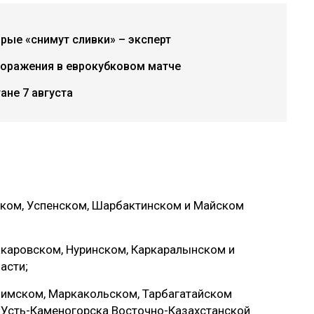
рые «снимут сливки» – эксперт
поражения в еврокубковом матче
ане 7 августа
ском, Успенском, Шарбактинском и Майском
акаровском, Нуринском, Каркаралынском и
асти;
ршимском, Маркакольском, Тарбагатайском
и Усть-Каменогорска Восточно-Казахстанской