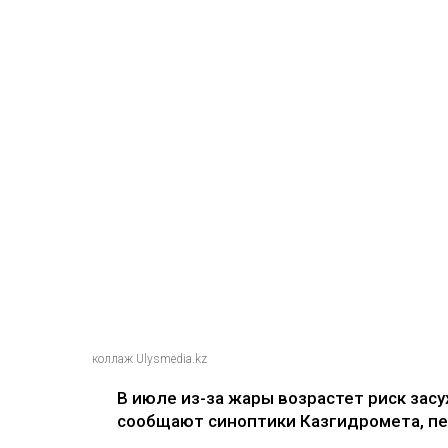
коллаж Ulysmedia.kz
‎В июле из-за жары возрастет риск зас
сообщают синоптики Казгидромета, п