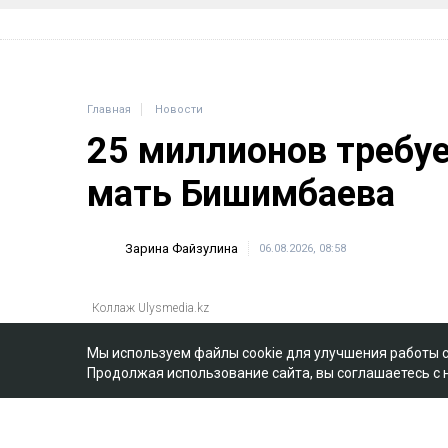
Главная
Новости
25 миллионов требу
мать Бишимбаева
Зарина Файзулина
06.08.2026, 08:58
Коллаж Ulysmedia.kz
Назым Кахарман сообщила, что мать е
Мы используем файлы cookie для улучшения работы 
подала против нее иск почти на 25 млн
Продолжая использование сайта, вы соглашаетесь с
судебное разбирательство, иницииров
последние два года, ссообщает Ulysmed