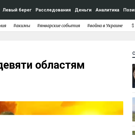
Левый берег
Расследования
Деньги
Аналитика
Пози
ния
#акимы
#январские события
#война в Украине
$
 девяти областям