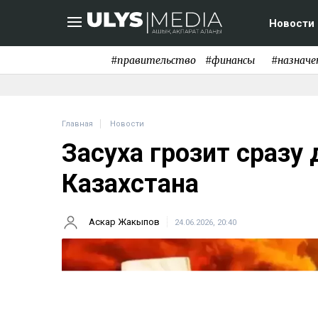
Новости
#правительство
#финансы
#назначе
Главная
Новости
Засуха грозит сразу
Казахстана
Аскар Жакыпов
24.06.2026, 20:40