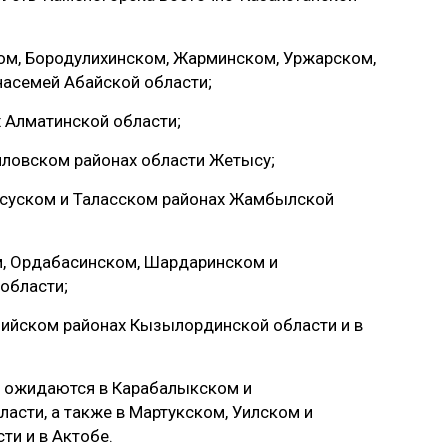
ком, Бородулихинском, Жарминском, Уржарском,
насемей Абайской области;
 Алматинской области;
иловском районах области Жетысу;
рысуском и Таласском районах Жамбылской
ом, Ордабасинском, Шардаринском и
области;
лийском районах Кызылординской области и в
я ожидаются в Карабалыкском и
асти, а также в Мартукском, Уилском и
и и в Актобе.