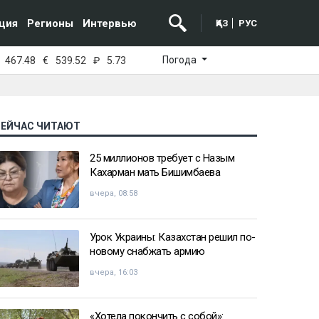
ция
Регионы
Интервью
ҚАЗ
РУС
Погода
467.48
€
539.52
₽
5.73
СЕЙЧАС ЧИТАЮТ
25 миллионов требует с Назым
Кахарман мать Бишимбаева
вчера, 08:58
Урок Украины: Казахстан решил по-
новому снабжать армию
вчера, 16:03
«Хотела покончить с собой»: