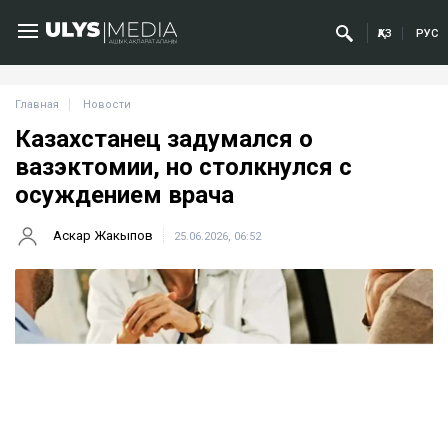
ҚАЗ
РУС
Главная
Новости
Казахстанец задумался о
вазэктомии, но столкнулся с
осуждением врача
Аскар Жакыпов
25.06.2026, 06:52