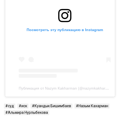
Посмотреть эту публикацию в Instagram
Публикация от Nazym Kakharman (@nazymkakharman)
суд
иск
Куандык Бишимбаев
Назым Кахарман
Альмира Нурлыбекова