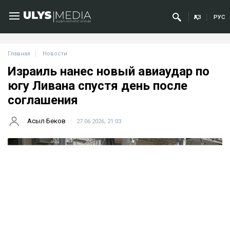
ҚАЗ
РУС
Главная
Новости
Израиль нанес новый авиаудар по
югу Ливана спустя день после
соглашения
Асыл Беков
27.06.2026, 21:03