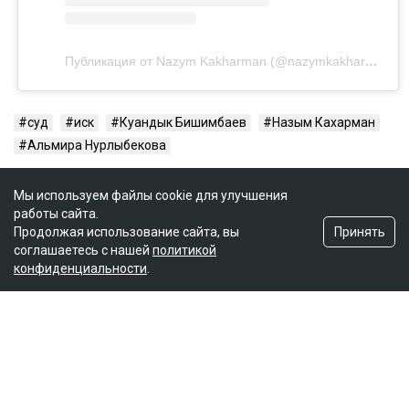
Публикация от Nazym Kakharman (@nazymkakharman)
суд
иск
Куандык Бишимбаев
Назым Кахарман
Альмира Нурлыбекова
Мы используем файлы cookie для улучшения
работы сайта.
Принять
Продолжая использование сайта, вы
соглашаетесь с нашей
политикой
конфиденциальности
.