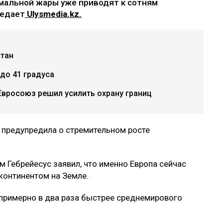
емальной жары уже приводят к сотням
редает
Ulysmedia.kz.
стан
до 41 градуса
вросоюз решил усилить охрану границ
 предупредила о стремительном росте
 Гебрейесус заявил, что именно Европа сейчас
онтинентом на Земле.
т примерно в два раза быстрее среднемирового