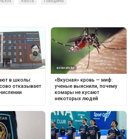
льхоз
Квота
говядина