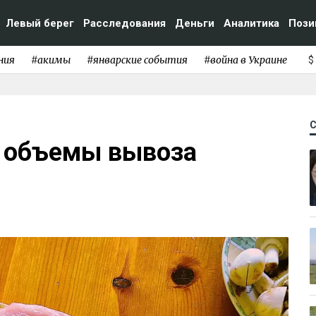
Левый берег
Расследования
Деньги
Аналитика
Пози
ния
#акимы
#январские события
#война в Украине
$
т объемы вывоза