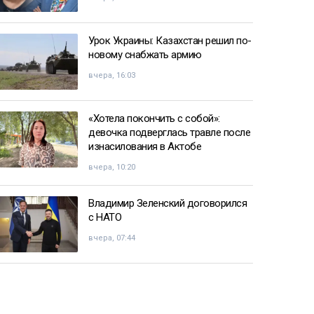
Урок Украины: Казахстан решил по-
новому снабжать армию
вчера, 16:03
«Хотела покончить с собой»:
девочка подверглась травле после
изнасилования в Актобе
вчера, 10:20
Владимир Зеленский договорился
с НАТО
вчера, 07:44