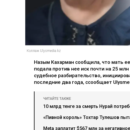
Коллаж Ulysmedia.kz
Назым Кахарман сообщила, что мать е
подала против нее иск почти на 25 млн
судебное разбирательство, иницииров
последние два года, ссообщает Ulysmed
ЧИТАЙТЕ ТАКЖЕ
10 млрд тенге за смерть Нурай потре
«Пивной король» Тохтар Тулешов пыта
Meta заплатит $567 млн за негативно