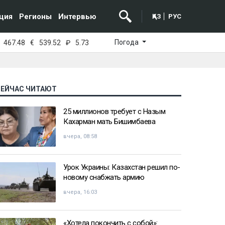
ция
Регионы
Интервью
ҚАЗ
РУС
Погода
467.48
€
539.52
₽
5.73
СЕЙЧАС ЧИТАЮТ
25 миллионов требует с Назым
Кахарман мать Бишимбаева
вчера, 08:58
Урок Украины: Казахстан решил по-
новому снабжать армию
вчера, 16:03
«Хотела покончить с собой»: