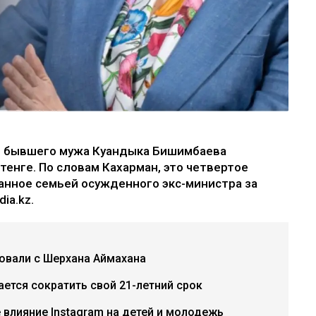
е бывшего мужа Куандыка Бишимбаева
 тенге. По словам Кахарман, это четвертое
анное семьей осужденного экс-министра за
ia.kz.
бовали с Шерхана Аймахана
ется сократить свой 21-летний срок
е влияние Instagram на детей и молодежь